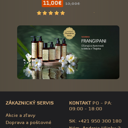
11,00€
13,00€
ORGANIC
bábätká 11
13,00€
15
ZÁKAZNICKÝ SERVIS
KONTAKT
PO - PA:
09:00 - 18:00
Akcie a zľavy
SK: +421 950 300 180
Doprava a poštovné
Nám. Andreja Hlinku 3,