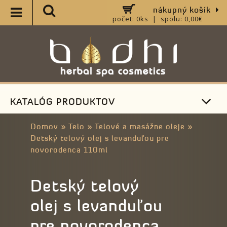
nákupný košík
počet: 0ks | spolu: 0,00€
KATALÓG PRODUKTOV
Domov
»
Telo
»
Telové a masážne oleje
»
Detský telový olej s levanduľou pre
novorodenca 110ml
Detský telový
olej s levanduľou
pre novorodenca