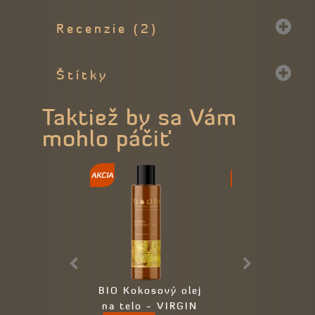
Recenzie (2)
Štítky
Taktiež by sa Vám
mohlo páčiť
BIO Kokosový olej
Detský telový 
na telo - VIRGIN
harmančekom