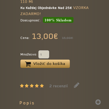
110 Ml
VZORKA
Ku Každej Objednávke Nad 25€
ZADARMO!
100% Skladom
Dostupnosť:
13,00€
Cena:
15,00€
Množstvo:
Vložiť do košíka
2 recenzií
Popis