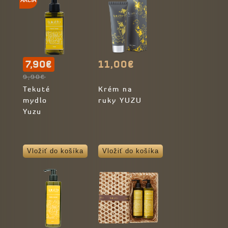
7,90€
11,00€
9,90€
Tekuté
Krém na
mydlo
ruky YUZU
Yuzu
Vložiť do košíka
Vložiť do košíka