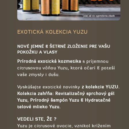
EXOTICKÁ KOLEKCIA YUZU
NOVÉ JEMNÉ & ŠETRNÉ ZLOŽENIE PRE VAŠU
POKOŽKU A VLASY
Prírodná exotická kozmetika
s príjemnou
citrusovou vôňou Yuzu
,
ktorá očarí & poteší
vaše zmysly i dušu.
Vyskúšajte exotické novinky
z
kolekcie YUZU.
Kolekcia zahŕňa
: Revitalizačný sprchový gél
Yuzu, Prírodný šampón Yuzu & Hydratačné
telové mlieko Yuzu.
VEDELI STE, ŽE ?
Yuzu je citrusové ovocie, vznikol krížením