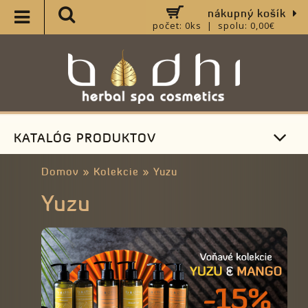
nákupný košík
počet: 0ks | spolu: 0,00€
KATALÓG PRODUKTOV
Domov
»
Kolekcie
»
Yuzu
Yuzu