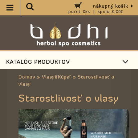
nákupný košík
počet: 0ks | spolu: 0,00€
KATALÓG PRODUKTOV
Domov
»
Vlasy&Kúpeľ
»
Starostlivosť o
vlasy
Starostlivosť o vlasy