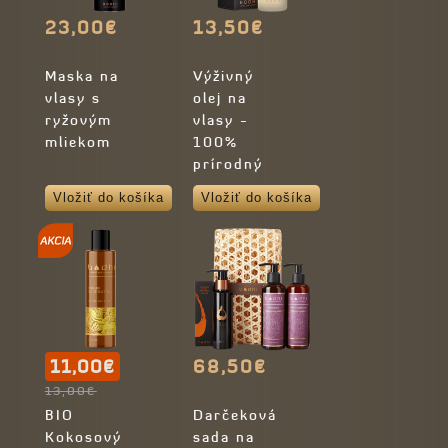
23,00€
13,50€
Maska na
Výživný
vlasy s
olej na
ryžovým
vlasy -
mliekom
100%
prírodný
Vložiť do košíka
Vložiť do košíka
11,00€
68,50€
13,00€
BIO
Darčeková
Kokosový
sada na