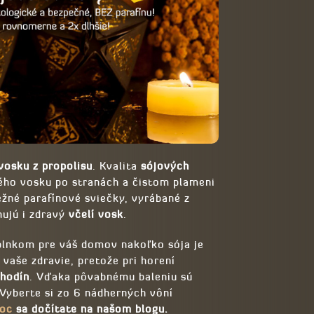
vosku z propolisu
. Kvalita
sójových
ho vosku po stranách a čistom plameni
ežné parafínové sviečky, vyrábané z
ujú i zdravý
včelí vosk
.
lnkom pre váš domov nakoľko sója je
 vaše zdravie, pretože pri horení
 hodín
. Vďaka pôvabnému baleniu sú
Vyberte si zo 6 nádherných vôní
noc
sa dočítate na našom blogu.