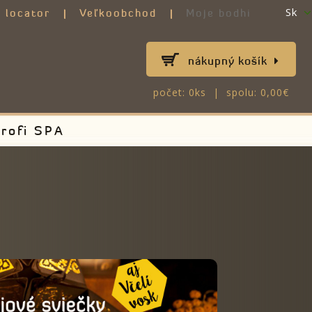
Sk
 locator
Veľkoobchod
Moje bodhi
nákupný košík
počet: 0ks | spolu: 0,00€
rofi SPA