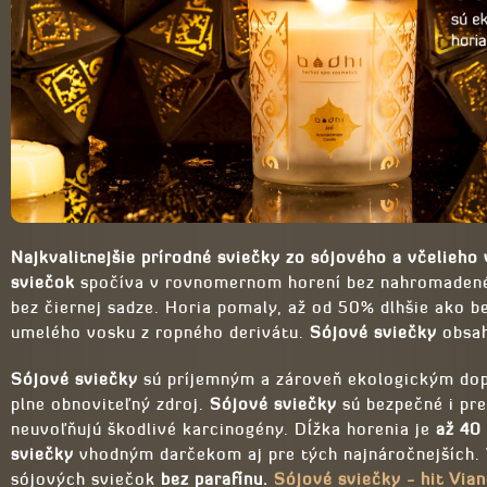
Najkvalitnejšie prírodné sviečky zo sójového a včelieho 
sviečok
spočíva v rovnomernom horení bez nahromadené
bez čiernej sadze. Horia pomaly, až od 50% dlhšie ako b
umelého vosku z ropného derivátu.
Sójové sviečky
obsah
Sójové sviečky
sú príjemným a zároveň ekologickým dop
plne obnoviteľný zdroj.
Sójové sviečky
sú bezpečné i pre
neuvoľňujú škodlivé karcinogény. Dĺžka horenia je
až 40
sviečky
vhodným darčekom aj pre tých najnáročnejších. 
sójových sviečok
bez parafínu.
Sójové sviečky - hit Via