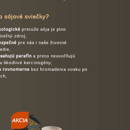
o sójové sviečky?
kologické
pretože sója je plno
teľný zdroj,
ezpečné
pre nás i naše životné
edie,
bsahujú parafín
a preto neuvoľňujú
u škodlivé karcinogény,
a rovnomerne
bez hromadenia vosku po
ách,