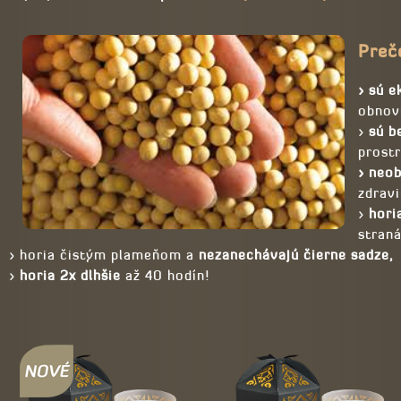
Preč
> sú e
obnovi
>
sú b
prostr
> neo
zdravi
>
hori
stran
> horia čistým plameňom a
nezanechávajú čierne sadze,
>
horia 2x dlhšie
až 40 hodín!