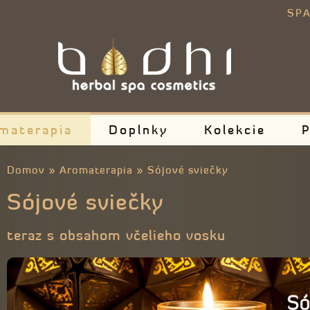
E
SPA
materapia
Doplnky
Kolekcie
P
Domov
»
Aromaterapia
»
Sójové sviečky
Sójové sviečky
teraz s obsahom včelieho vosku