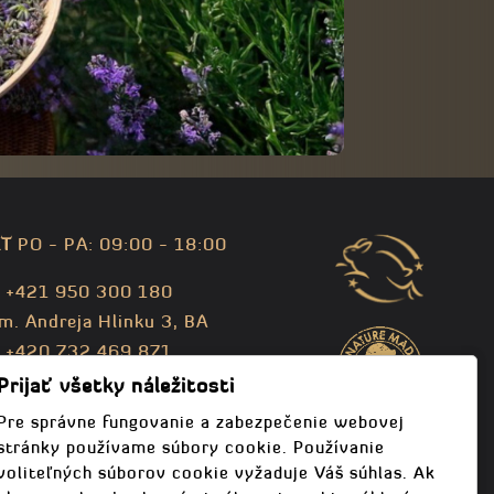
T
PO - PA: 09:00 - 18:00
: +421 950 300 180
m. Andreja Hlinku 3, BA
: +420 732 469 871
fo@bodhispa.sk
,
info@bodhi.cz
Prijať všetky náležitosti
Pre správne fungovanie a zabezpečenie webovej
stránky používame súbory cookie. Používanie
voliteľných súborov cookie vyžaduje Váš súhlas. Ak