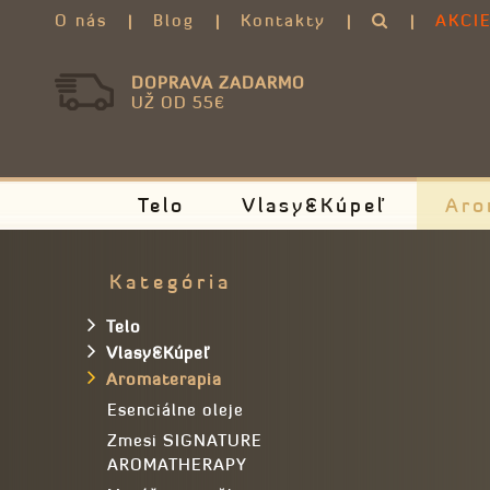
O nás
Blog
Kontakty
AKCI
DOPRAVA ZADARMO
UŽ OD 55€
Telo
Vlasy&Kúpeľ
Aro
Kategória
Telo
Vlasy&Kúpeľ
Aromaterapia
Esenciálne oleje
Zmesi SIGNATURE
AROMATHERAPY