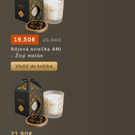
19,50€
21,90€
Sójová sviečka ANI
- Žltý melón
Vložiť do košíka
21,90€