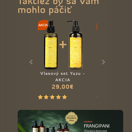
Taktiež by sa Vám
mohlo páčiť
Vlasový set Yuzu -
Voňavé tel
AKCIA
mlieko Ma
29,00€
17,00€