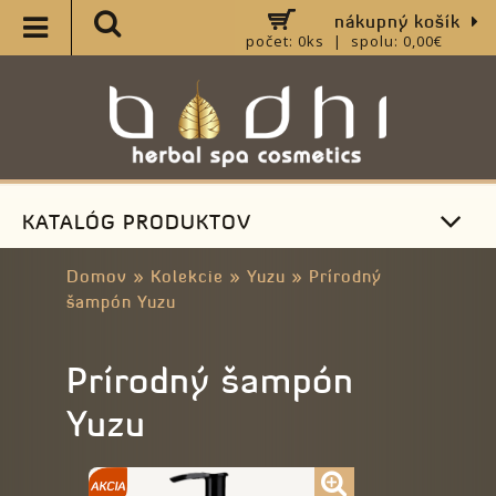
nákupný košík
počet: 0ks | spolu: 0,00€
KATALÓG PRODUKTOV
Domov
»
Kolekcie
»
Yuzu
»
Prírodný
šampón Yuzu
Prírodný šampón
Yuzu