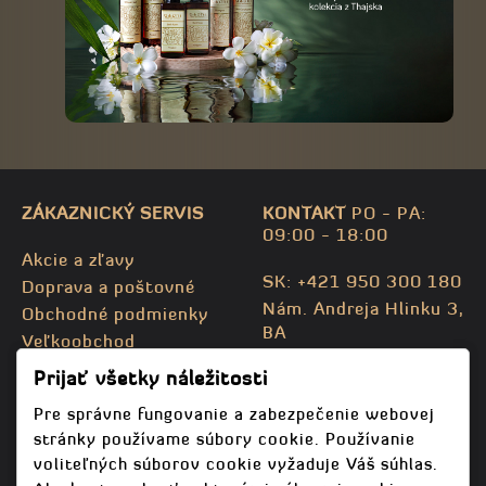
ZÁKAZNICKÝ SERVIS
KONTAKT
PO - PA:
09:00 - 18:00
Akcie a zľavy
SK: +421 950 300 180
Doprava a poštovné
Nám. Andreja Hlinku 3,
Obchodné podmienky
BA
Veľkoobchod
CZ: +420 732 469 871
Kontaktujte nás
Prijať všetky náležitosti
info@bodhispa.sk
,
Mapa stránky
info@bodhi.cz
Pre správne fungovanie a zabezpečenie webovej
stránky používame súbory cookie. Používanie
voliteľných súborov cookie vyžaduje Váš súhlas.