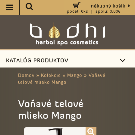
nákupný košík
počet: 0ks | spolu: 0,00€
KATALÓG PRODUKTOV
Domov
»
Kolekcie
»
Mango
»
Voňavé
telové mlieko Mango
Voňavé telové
mlieko Mango