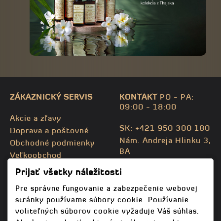
ZÁKAZNICKÝ SERVIS
KONTAKT
PO - PA:
09:00 - 18:00
Akcie a zľavy
SK: +421 950 300 180
Doprava a poštovné
Nám. Andreja Hlinku 3,
Obchodné podmienky
BA
Veľkoobchod
CZ: +420 732 469 871
Kontaktujte nás
Prijať všetky náležitosti
info@bodhispa.sk
,
Mapa stránky
info@bodhi.cz
Pre správne fungovanie a zabezpečenie webovej
stránky používame súbory cookie. Používanie
voliteľných súborov cookie vyžaduje Váš súhlas.