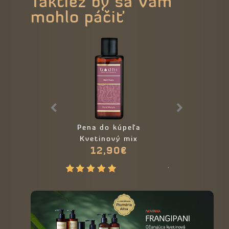
Taktiež by sa Vám
mohlo páčiť
Pena do kúpeľa
Telové mlieko 
Kvetinový mix
čaj na suc
12,90€
15,00€
pokožku
17