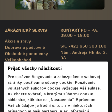
ZÁKAZNICKÝ SERVIS
KONTAKT
PO - PA:
09:00 - 18:00
Akcie a zľavy
SK: +421 950 300 180
Doprava a poštovné
Nám. Andreja Hlinku 3,
Obchodné podmienky
BA
Veľkoobchod
CZ: +420 732 469 871
Kontaktujte nás
Prijať všetky náležitosti
info@bodhispa.sk
,
Mapa stránky
info@bodhi.cz
Pre správne fungovanie a zabezpečenie webovej
stránky používame súbory cookie. Používanie
voliteľných súborov cookie vyžaduje Váš súhlas.
Ak chcete vybrať, s ktorými súbormi cookie
súhlasíte, kliknite na „Nastavenia“. Správcom
Vašich údajov je Bodhi s.r.o., a v niektorých
prípadoch aj naši partneri. Viac informácií