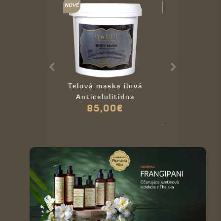
Telová maska ílová
Telový záb
Anticelulitídna
Kurkum
85,00€
39,00€
59