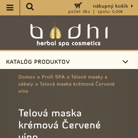
nákupný košík
počet: 0ks | spolu: 0,00€
KATALÓG PRODUKTOV
Domov
»
Profi SPA
»
Telové masky a
zábaly
»
Telová maska krémová Červené
víno
Telová maska
krémová Červené
víno