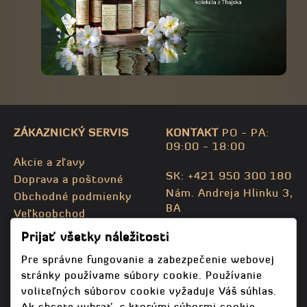
ZÁKAZNICKÝ SERVIS
KONTAKT
PO - PA:
09:00 - 18:00
Akcie a zľavy
SK: +421 950 300 180
Doprava a poštovné
Nám. Andreja Hlinku 3,
Obchodné podmienky
BA
Veľkoobchod
CZ: +420 732 469 871
Kontaktujte nás
Prijať všetky náležitosti
info@bodhispa.sk
,
Mapa stránky
info@bodhi.cz
Pre správne fungovanie a zabezpečenie webovej
stránky používame súbory cookie. Používanie
voliteľných súborov cookie vyžaduje Váš súhlas.
Ak chcete vybrať, s ktorými súbormi cookie