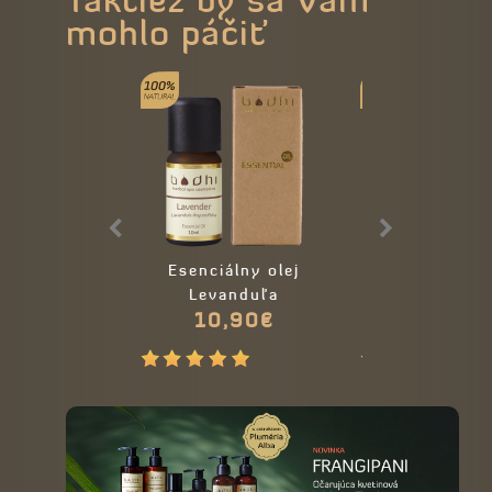
mohlo páčiť
Esenciálny olej
BIO Kokosový
Levanduľa
na telo - VI
10,90€
11,00€
ORGANI
13