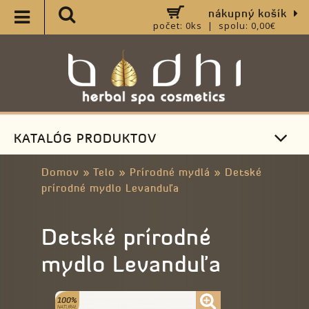
nákupný košík
počet: 0ks | spolu: 0,00€
KATALÓG PRODUKTOV
Domov
»
Telo
»
Prírodné mydlá
»
Detské
prírodné mydlo Levanduľa
Detské prírodné
mydlo Levanduľa