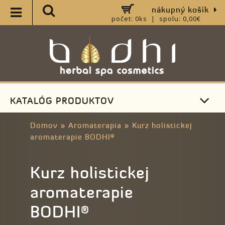
nákupný košík
počet: 0ks | spolu: 0,00€
KATALÓG PRODUKTOV
Domov
»
Aromaterapia
»
Kurz holistickej
aromaterapie BODHI®
Kurz holistickej
aromaterapie
BODHI®