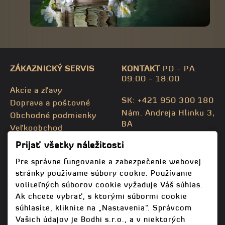
ZÁKAZNICKÝ SERVIS
KONTAKT
PO - PA:
09:00 - 18:00
Akcie a zľavy
SK: +421 950 300 180
Doprava a poštovné
Nám. Andreja Hlinku 3,
Obchodné podmienky
BA
Veľkoobchod
CZ: +420 732 469 871
Kontaktujte nás
Prijať všetky náležitosti
info@bodhispa.sk
,
Mapa stránky
info@bodhi.cz
Pre správne fungovanie a zabezpečenie webovej
stránky používame súbory cookie. Používanie
voliteľných súborov cookie vyžaduje Váš súhlas.
Ak chcete vybrať, s ktorými súbormi cookie
súhlasíte, kliknite na „Nastavenia“. Správcom
Vašich údajov je Bodhi s.r.o., a v niektorých