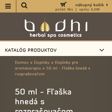
nákupný košík
počet: 0ks | spolu: 0,00€
KATALÓG PRODUKTOV
Domov
»
Doplnky
»
Doplnky pre
aromaterapiu
»
50 ml - Fľaška hnedá s
rozprašovačom
50 ml - Fľaška
hnedá s
rozprašovačom