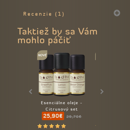
Recenzie (1)
Taktiež by sa Vám
mohlo páčiť
Esenciálne oleje -
Sklenená fľa
Citrusový set
pipetkou 2
25,90€
1,99€
29,70€