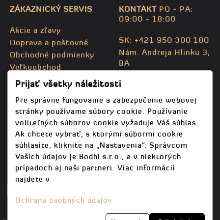
ZÁKAZNICKÝ SERVIS
KONTAKT
PO - PA:
09:00 - 18:00
Akcie a zľavy
SK: +421 950 300 180
Doprava a poštovné
Nám. Andreja Hlinku 3,
Obchodné podmienky
BA
Veľkoobchod
CZ: +420 732 469 871
Kontaktujte nás
Prijať všetky náležitosti
info@bodhispa.sk
,
Mapa stránky
info@bodhi.cz
Pre správne fungovanie a zabezpečenie webovej
stránky používame súbory cookie. Používanie
voliteľných súborov cookie vyžaduje Váš súhlas.
Ak chcete vybrať, s ktorými súbormi cookie
súhlasíte, kliknite na „Nastavenia“. Správcom
Vašich údajov je Bodhi s.r.o., a v niektorých
prípadoch aj naši partneri. Viac informácií
najdete v
Ochrana osobných údajov