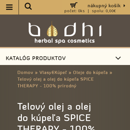
nákupný košík
počet: 0ks | spolu: 0,00€
KATALÓG PRODUKTOV
Domov
»
Vlasy&Kúpeľ
»
Oleje do kúpeľa
»
Telový olej a olej do kúpeľa SPICE
THERAPY - 100% prírodný
Telový olej a olej
do kúpeľa SPICE
THERAPY - 100%