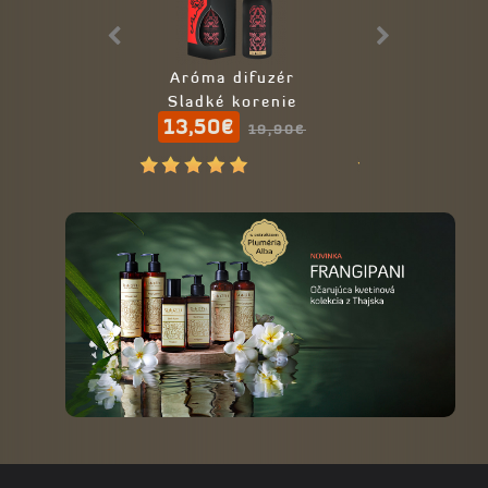
Aróma difuzér
Telové mlieko
Sladké korenie
THERAP
13,50€
17,00€
19,90€