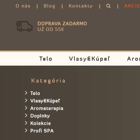
O nás
Blog
Kontakty
AKCI
DOPRAVA ZADARMO
UŽ OD 55€
Telo
Vlasy&Kúpeľ
Aro
Kategória
Telo
Vlasy&Kúpeľ
Aromaterapia
Doplnky
Kolekcie
Profi SPA