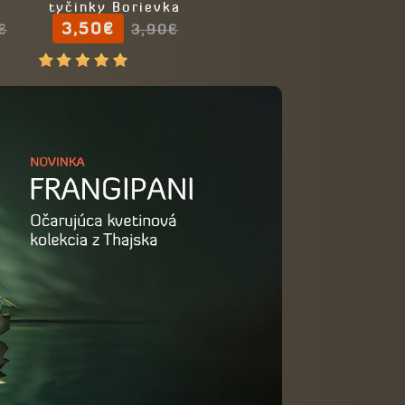
tyčinky Borievka
3,50€
(Juniper)
€
3,90€