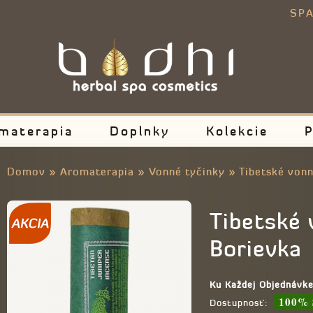
E
SPA
materapia
Doplnky
Kolekcie
P
Domov
»
Aromaterapia
»
Vonné tyčinky
»
Tibetské vonn
Tibetské 
Borievka
Ku Každej Objednávk
100% 
Dostupnosť: