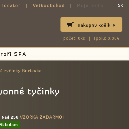
Sk
 locator
Veľkoobchod
Moje bodhi
nákupný košík
počet: 0ks | spolu: 0,00€
rofi SPA
é tyčinky Borievka
vonné tyčinky
VZORKA ZADARMO!
e Nad 25€
Skladom