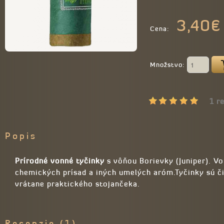
3,40€
Cena:
Množstvo:
1 r
Popis
Prírodné vonné tyčinky
s vôňou Borievky (Juniper). V
chemických prísad a iných umelých aróm.Tyčinky sú čis
vrátane praktického stojančeka.
Recenzie (1)