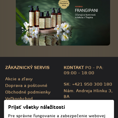
ZÁKAZNICKÝ SERVIS
KONTAKT
PO - PA:
09:00 - 18:00
Akcie a zľavy
SK: +421 950 300 180
Doprava a poštovné
Nám. Andreja Hlinku 3,
Obchodné podmienky
BA
Veľkoobchod
CZ: +420 732 469 871
Kontaktujte nás
Prijať všetky náležitosti
info@bodhispa.sk
,
Mapa stránky
info@bodhi.cz
Pre správne fungovanie a zabezpečenie webovej