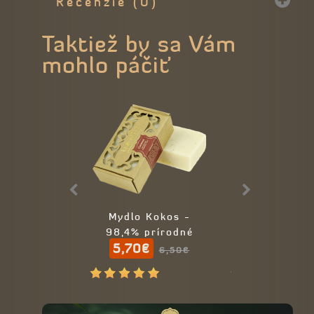
Recenzie (0)
Taktiež by sa Vám
mohlo páčiť
Mydlo Kokos -
Telový peel
98,4% prírodné
Trstinový cu
5,70€
15,00€
kokosový or
6,50€
19
98% príro