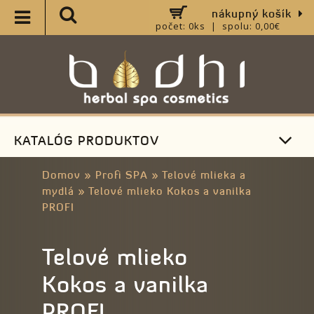
nákupný košík
počet: 0ks | spolu: 0,00€
KATALÓG PRODUKTOV
Domov
»
Profi SPA
»
Telové mlieka a
mydlá
»
Telové mlieko Kokos a vanilka
PROFI
Telové mlieko
Kokos a vanilka
PROFI