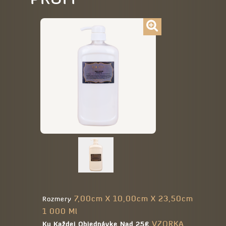
7,00cm X 10,00cm X 23,50cm
Rozmery
1 000 Ml
VZORKA
Ku Každej Objednávke Nad 25€