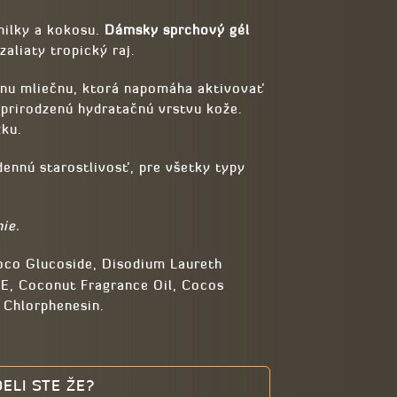
nilky a kokosu.
Dámsky sprchový gél
aliaty tropický raj.
inu mliečnu, ktorá napomáha aktivovať
 prirodzenú hydratačnú vrstvu kože.
žku.
ennú starostlivosť, pre všetky typy
ie.
oco Glucoside, Disodium Laureth
n E, Coconut Fragrance Oil, Cocos
, Chlorphenesin.
ELI STE ŽE?