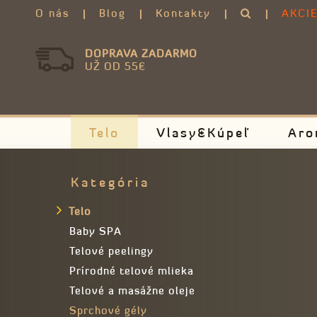
O nás
Blog
Kontakty
AKCI
DOPRAVA ZADARMO
UŽ OD 55€
Telo
Vlasy&Kúpeľ
Aro
Kategória
Telo
Baby SPA
Telové peelingy
Prírodné telové mlieka
Telové a masážne oleje
Sprchové gély