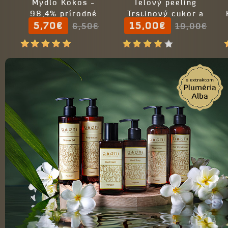
Mydlo Kokos -
Telový peeling
98,4% prírodné
Trstinový cukor a
5,70€
kokosový orech -
15,00€
6,50€
19,00€
98% prírodný