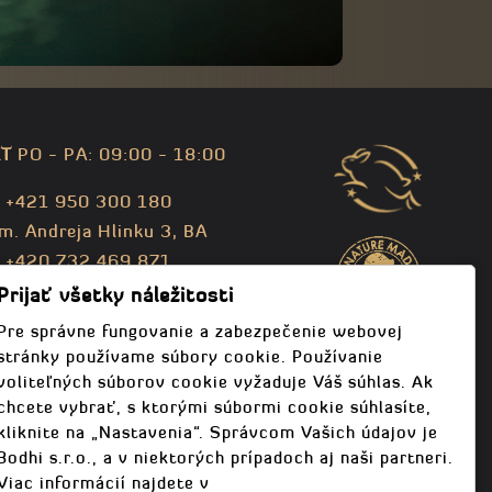
T
PO - PA: 09:00 - 18:00
: +421 950 300 180
m. Andreja Hlinku 3, BA
: +420 732 469 871
fo@bodhispa.sk
,
info@bodhi.cz
Prijať všetky náležitosti
Pre správne fungovanie a zabezpečenie webovej
stránky používame súbory cookie. Používanie
voliteľných súborov cookie vyžaduje Váš súhlas. Ak
chcete vybrať, s ktorými súbormi cookie súhlasíte,
kliknite na „Nastavenia“. Správcom Vašich údajov je
Bodhi s.r.o., a v niektorých prípadoch aj naši partneri.
Viac informácií najdete v