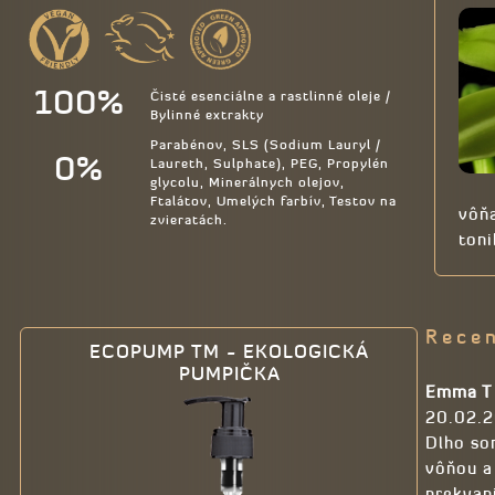
100%
Čisté esenciálne a rastlinné oleje /
Bylinné extrakty
Parabénov, SLS (Sodium Lauryl /
0%
Laureth, Sulphate), PEG, Propylén
glycolu, Minerálnych olejov,
Ftalátov, Umelých farbív, Testov na
vôňa
zvieratách.
toni
Recen
ECOPUMP TM - EKOLOGICKÁ
PUMPIČKA
Emma T
20.02.
Dlho so
vôňou a
prekvapi