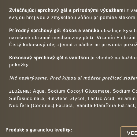
Zvláčňujúci sprchový gél s prírodnými výťažkami
z va
svojou hrejivou a zmyselnou vôňou pripomína slnkom z
Prírodný sprchový gél Kokos a vanilka
obsahuje kysel
narušené obranné mechanizmy pleti. Vitamín E chráni
Čistý kokosový olej zjemní a nádherne prevonia poko
Kokosový sprchový gél s vanilkou
je vhodný na každod
pokožky.
Nič neskrývame. Pred kúpou si môžete prečítať zložen
: Aqua, Sodium Cocoyl Glutamate, Sodium C
ZLOŽENIE
Sulfosuccinate, Butylene Glycol, Lactic Acid, Vitami
Nucifera (Coconut) Extract, Vanilla Planifolia Extract
Produkt s garanciou kvality:
VED