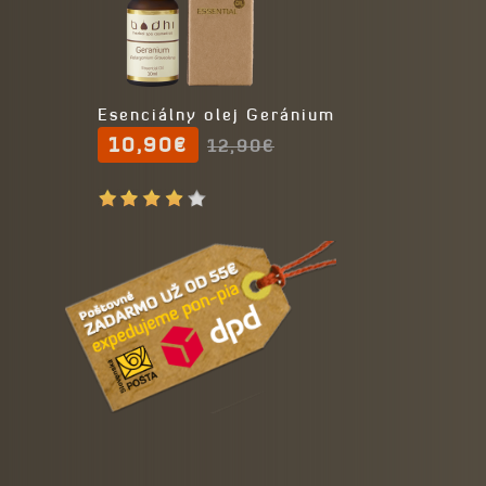
Esenciálny olej Geránium
10,90€
12,90€