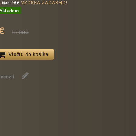
VZORKA ZADARMO!
e Nad 25€
Skladom
€
15,00€
Vložiť do košíka
ecenzií