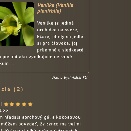
Vanilka (Vanilla
planifolia)
Vanilka je jediná
orchidea na svete,
ktorej plody sú jedlé
aj pre človeka. Jej
príjemná a sladkastá
 pôsobí ako vynikajúce nervové
kum ...
Viac o bylinkách TU
zie (2)
|
2022
m hľadala sprchový gél s kokosovou
 môžem povedať, že tento ma veľmi
l. Krásna sladká vôňa a šetrnosť k