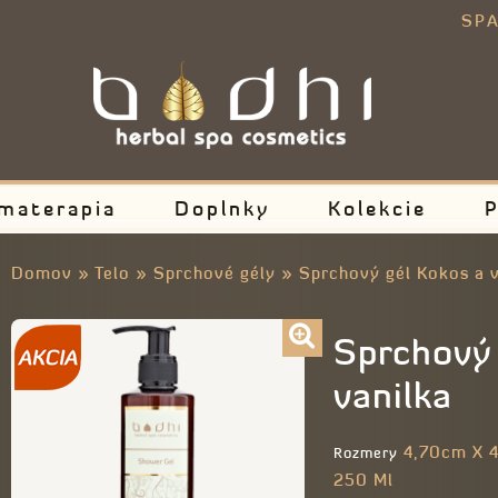
E
SPA
materapia
Doplnky
Kolekcie
P
Domov
»
Telo
»
Sprchové gély
»
Sprchový gél Kokos a v
Sprchový 
vanilka
4,70cm X 4
Rozmery
250 Ml