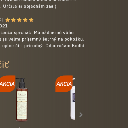
. Určite si objednám zas:)
C
|
2021
 tento sprcháč. Má nádhernú vôňu
a je velmi príjemný šetrný na pokožku.
e uplne číri prírodný. Odporúčam Bodhi
čiť