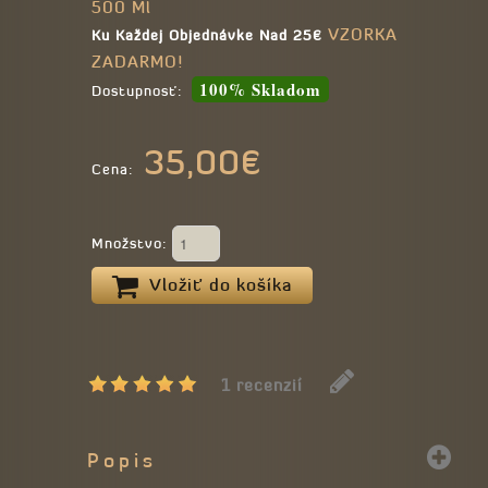
500 Ml
VZORKA
Ku Každej Objednávke Nad 25€
ZADARMO!
100% Skladom
Dostupnosť:
35,00€
Cena:
Množstvo:
Vložiť do košíka
1 recenzií
Popis