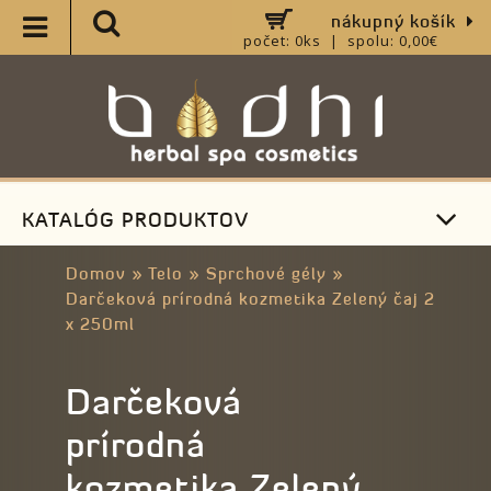
nákupný košík
počet: 0ks | spolu: 0,00€
KATALÓG PRODUKTOV
Domov
»
Telo
»
Sprchové gély
»
Darčeková prírodná kozmetika Zelený čaj 2
x 250ml
Darčeková
prírodná
kozmetika Zelený