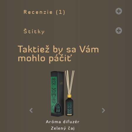
Recenzie (1)
Štítky
Taktiež by sa Vám
mohlo páčiť
Aróma difuzér
Esenciálne ol
Zelený čaj
Detský s