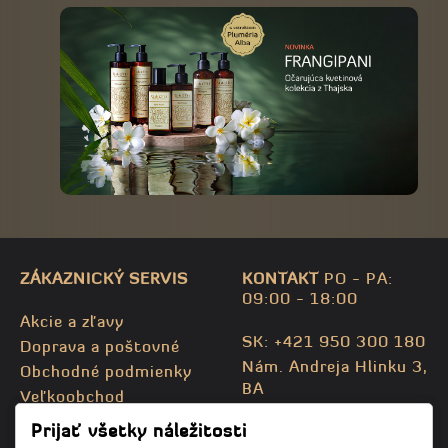
ZÁKAZNICKÝ SERVIS
KONTAKT
PO - PA:
09:00 - 18:00
Akcie a zľavy
SK: +421 950 300 180
Doprava a poštovné
Nám. Andreja Hlinku 3,
Obchodné podmienky
BA
Veľkoobchod
CZ: +420 732 469 871
Kontaktujte nás
Prijať všetky náležitosti
info@bodhispa.sk
,
Mapa stránky