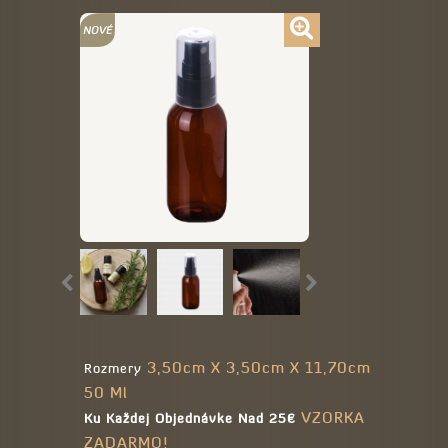
3,50cm X 3,50cm X 11,70cm
Rozmery
50 Ml
VZORKA
Ku Každej Objednávke Nad 25€
ZADARMO!