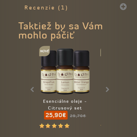
Recenzie (1)
Taktiež by sa Vám
mohlo páčiť
Esenciálne oleje -
Sklenená fľa
Citrusový set
pipetkou 2
25,90€
1,99€
29,70€