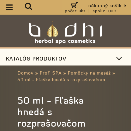
nákupný košík
počet: 0ks | spolu: 0,00€
KATALÓG PRODUKTOV
Domov
»
Profi SPA
»
Pomôcky na masáž
»
50 ml - Fľaška hnedá s rozprašovačom
50 ml - Fľaška
hnedá s
rozprašovačom