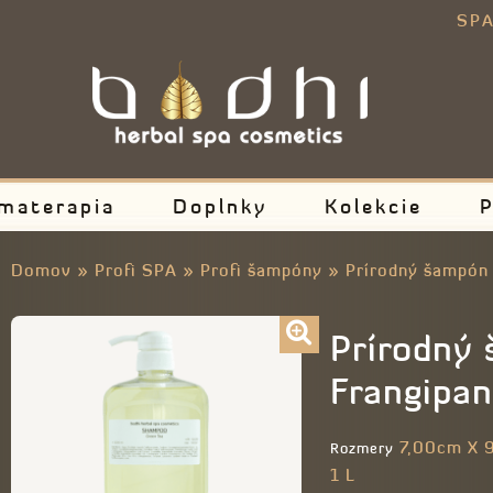
E
SPA
materapia
Doplnky
Kolekcie
P
Domov
»
Profi SPA
»
Profi šampóny
»
Prírodný šampón 
Prírodný
Frangipan
7,00cm X 
Rozmery
1 L