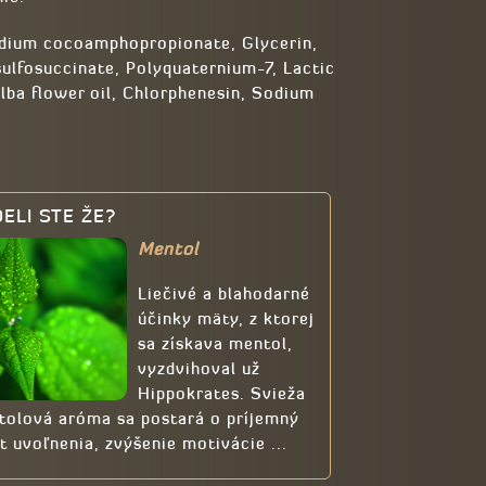
odium cocoamphopropionate, Glycerin,
lfosuccinate, Polyquaternium-7, Lactic
alba flower oil, Chlorphenesin, Sodium
ELI STE ŽE?
Mentol
Liečivé a blahodarné
účinky mäty, z ktorej
sa získava mentol,
vyzdvihoval už
Hippokrates. Svieža
tolová aróma sa postará o príjemný
t uvoľnenia, zvýšenie motivácie ...