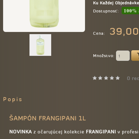
Ku Každej Objednávk
100% 
Dostupnosť:
39,0
Cena:
Množstvo:
0 rec
Popis
ŠAMPÓN FRANGIPANI 1L
NOVINKA
z očarujúcej kolekcie
FRANGIPANI
v profes