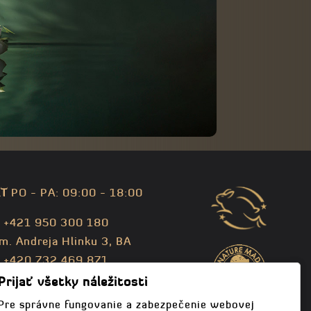
T
PO - PA: 09:00 - 18:00
: +421 950 300 180
m. Andreja Hlinku 3, BA
: +420 732 469 871
fo@bodhispa.sk
,
info@bodhi.cz
Prijať všetky náležitosti
Pre správne fungovanie a zabezpečenie webovej