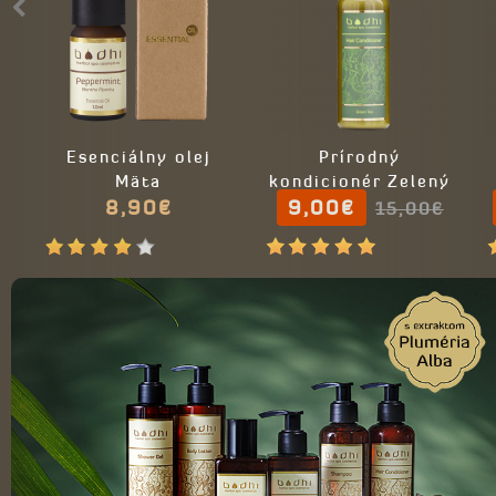
Esenciálny olej
Prírodný
Mäta
kondicionér Zelený
8,90€
9,00€
čaj
15,00€