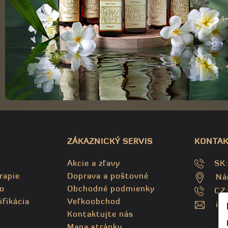
ZÁKAZNICKÝ SERVIS
KONTAK
Akcie a zľavy
SK
rapie
Doprava a poštovné
Ná
o
Obchodné podmienky
CZ
ifikácia
Veľkoobchod
in
Kontaktujte nás
Mapa stránky