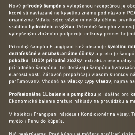
Nový
prírodný šampón
s vylepšenou receptúrou je ob
ktoré sú naviazané na kyselinu známu pod názvom
PC
organizme. Vďaka tejto väzbe minerály účinne prenika
stabilnú
hydratáciu a výživu
. Prírodný šampón z novej
vylepšeným zložením podporuje celkový proces hojeni
Prírodný šampón Frangipani tiež obsahuje
kyselinu ml
dezinfekčné a antibakteriálne účinky
a preto je šampó
pokožku
.
100% prírodné zložky
: extrakt a esenciálny 
prírodného šampónu. Tie dodávajú šampónu hydratačný
starostlivosť. Zároveň prepožičajú vlasom klientov 
parfumovaný. Vhodné na
všetky typy vlasov
, najmä na
Profesionálne 1L balenie s pumpičkou
je ideálne pre
k
Ekonomické balenie znižuje náklady na prevádzku a mi
V kolekcii Frangipani nájdete i Kondicionér na vlasy, 
mydlo i Penu do kúpeľa.
Nič neskrývame. Pred kúpou si môžete prečítať zložen