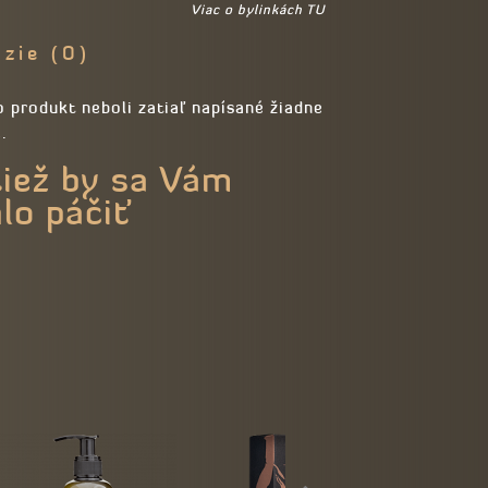
Viac o bylinkách TU
zie (0)
 produkt neboli zatiaľ napísané žiadne
.
tiež by sa Vám
lo páčiť