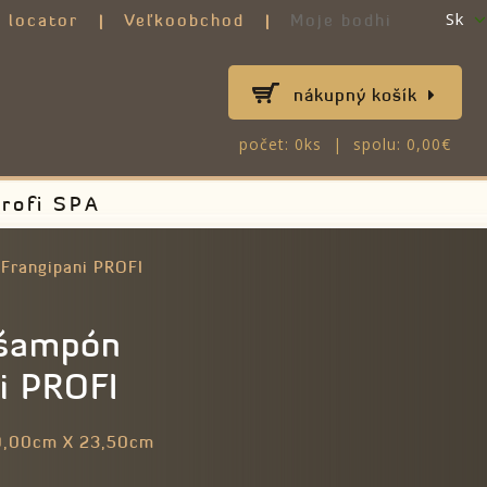
Sk
 locator
Veľkoobchod
Moje bodhi
nákupný košík
počet: 0ks | spolu: 0,00€
rofi SPA
Frangipani PROFI
 šampón
i PROFI
9,00cm X 23,50cm