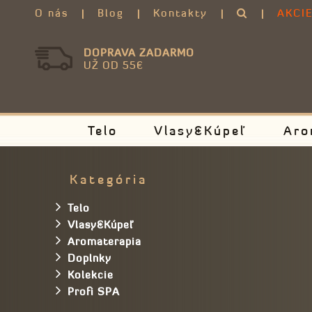
O nás
Blog
Kontakty
AKCI
DOPRAVA ZADARMO
UŽ OD 55€
Telo
Vlasy&Kúpeľ
Aro
Kategória
Telo
Vlasy&Kúpeľ
Aromaterapia
Doplnky
Kolekcie
Profi SPA