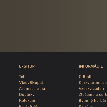
E-SHOP
INFORMÁCIE
Telo
O Bodhi
Vlasy&Kúpeľ
Kurzy aromate
Aromaterapia
Vzorky zadarm
Doplnky
Zloženie a cert
Kolekcie
Bylinný herbár
Profi SPA
Kariéra