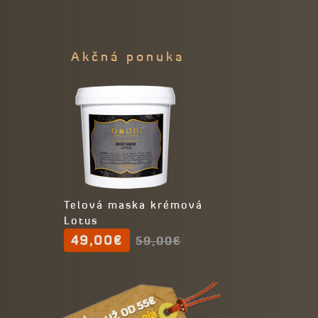
Akčná ponuka
Telová maska krémová
Lotus
49,00€
59,00€