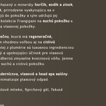
ohatený o minerály
horčík, sodík a zinok
,
A
, prirodzene vyskytujúcu sa v
jú do pokožky a tým udržujú jej
 kolekcie Frangipani na
suchú pokožku
s
a vlasovej pokožky.
iečnu
, ktorá má
regeneračné,
n vhodnou voľbou aj na
citlivú
olej z plumérie sú luxusnou ingredienciou
 a upokojujúci účinok pre vlasovú
nádhernú zmyselne kvetinovú vôňu. Jemne
 suchú a citlivú pokožku.
aderníctva, vlasové a head spa salóny
.
nimalizuje plastový odpad.
Telové mlieko, Sprchový gél, Tekuté
ie.