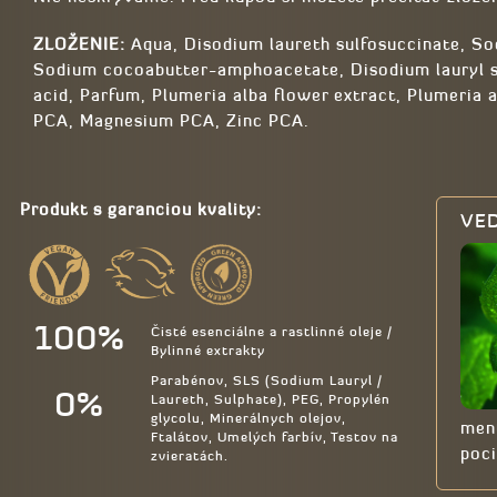
ZLOŽENIE:
Aqua, Disodium laureth sulfosuccinate, S
Sodium cocoabutter-amphoacetate, Disodium lauryl su
acid, Parfum, Plumeria alba flower extract, Plumeria 
PCA, Magnesium PCA, Zinc PCA.
Produkt s garanciou kvality:
VED
100%
Čisté esenciálne a rastlinné oleje /
Bylinné extrakty
Parabénov, SLS (Sodium Lauryl /
0%
Laureth, Sulphate), PEG, Propylén
glycolu, Minerálnych olejov,
men
Ftalátov, Umelých farbív, Testov na
poci
zvieratách.