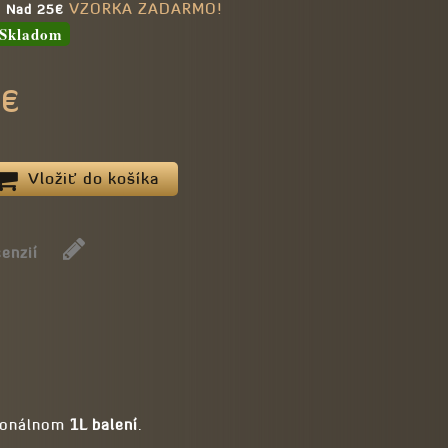
VZORKA ZADARMO!
e Nad 25€
Skladom
0€
Vložiť do košíka
enzií
ionálnom
1L balení
.