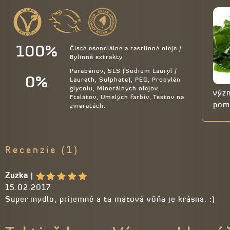
100%
Čisté esenciálne a rastlinné oleje /
Bylinné extrakty
Parabénov, SLS (Sodium Lauryl /
0%
Laureth, Sulphate), PEG, Propylén
glycolu, Minerálnych olejov,
význ
Ftalátov, Umelých farbív, Testov na
pom
zvieratách.
Recenzie (1)
Zuzka
|
15.02.2017
Super mydlo, príjemné a ta mätová vôňa je krásna. :)