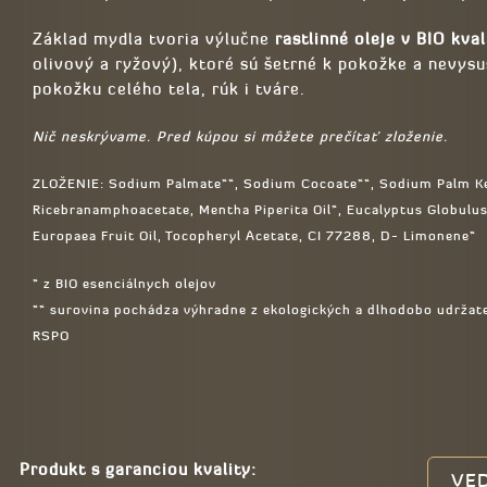
Základ mydla tvoria výlučne
rastlinné oleje v BIO kval
olivový a ryžový), ktoré sú šetrné k pokožke a nevysu
pokožku celého tela, rúk i tváre.
Nič neskrývame. Pred kúpou si môžete prečítať zloženie.
ZLOŽENIE: Sodium Palmate**, Sodium Cocoate**, Sodium Palm Ker
Ricebranamphoacetate, Mentha Piperita Oil*, Eucalyptus Globulus 
Europaea Fruit Oil, Tocopheryl Acetate, CI 77288, D- Limonene*
* z BIO esenciálnych olejov
** surovina pochádza výhradne z ekologických a dlhodobo udržateľ
RSPO
Produkt s garanciou kvality:
VED