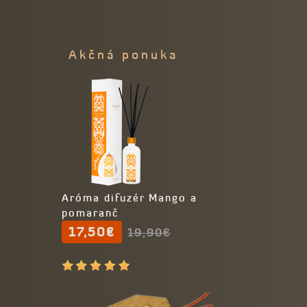
Akčná ponuka
Aróma difuzér Mango a
pomaranč
17,50€
19,90€