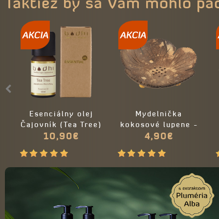
Taktiež by sa Vám mohlo pá
Esenciálny olej
Mydelnička
Čajovník (Tea Tree)
kokosové lupene -
10,90€
drevená
4,90€