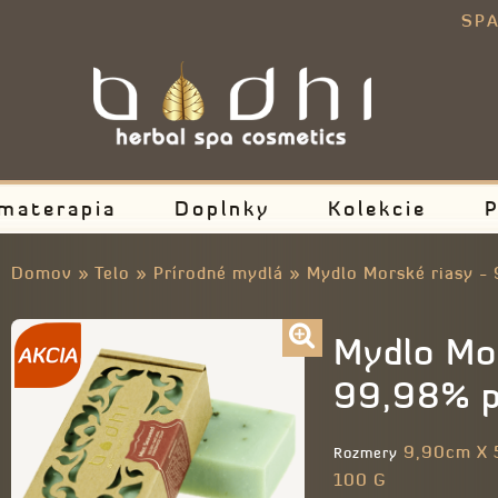
E
SPA
materapia
Doplnky
Kolekcie
P
Domov
»
Telo
»
Prírodné mydlá
»
Mydlo Morské riasy -
Mydlo Mor
99,98% p
9,90cm X 
Rozmery
100 G