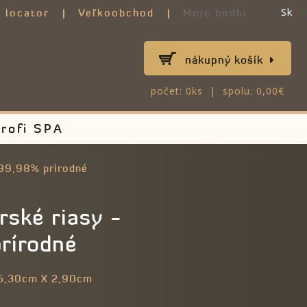
Sk
 locator
Veľkoobchod
Moje bodhi
nákupný košík
počet: 0ks | spolu: 0,00€
rofi SPA
 99,98% prírodné
ské riasy -
rírodné
5,30cm X 2,90cm