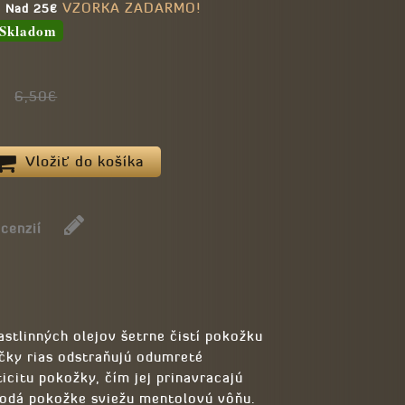
VZORKA ZADARMO!
e Nad 25€
Skladom
6,50€
Vložiť do košíka
ecenzií
astlinných olejov šetrne čistí pokožku
očky rias odstraňujú odumreté
icitu pokožky, čím jej prinavracajú
 dodá pokožke sviežu mentolovú vôňu.