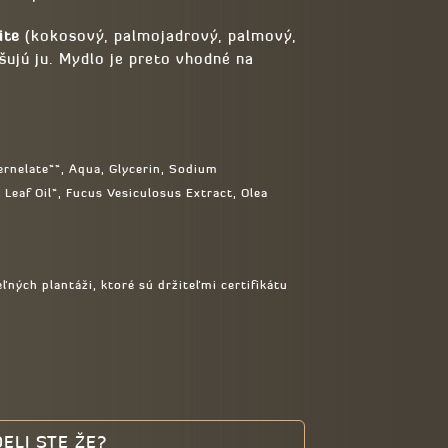
ite
(kokosový, palmojadrový, palmový,
šujú ju. Mydlo je preto vhodné na
nelate**, Aqua, Glycerin, Sodium
Leaf Oil*, Fucus Vesiculosus Extract, Olea
ných plantáži, ktoré sú držiteľmi certifikátu
ELI STE ŽE?