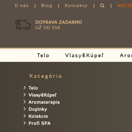
O nás
Blog
Kontakty
AKCI
DOPRAVA ZADARMO
UŽ OD 55€
Telo
Vlasy&Kúpeľ
Aro
Kategória
Telo
Vlasy&Kúpeľ
Aromaterapia
Doplnky
Kolekcie
Profi SPA