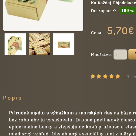
Ku Každej Objednávk
100% 
Dostupnosť:
5,70€
Cena:
Množstvo:
1 r
Popis
Prírodné mydlo s výťažkom z morských rias
na báze r
bez toho aby ju vysušovalo. Drobné peelingové čiast
epidermálne bunky a zlepšujú celkovú pružnosť a elast
mladistvý vzhľad. Obsiahnutý esenciálny olej z mäty