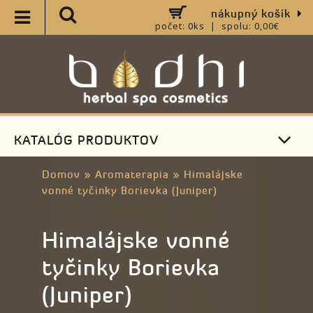
nákupný košík
počet: 0ks | spolu: 0,00€
KATALÓG PRODUKTOV
Domov
»
Aromaterapia
»
Himalájske
vonné tyčinky Borievka (Juniper)
Himalájske vonné
tyčinky Borievka
(Juniper)