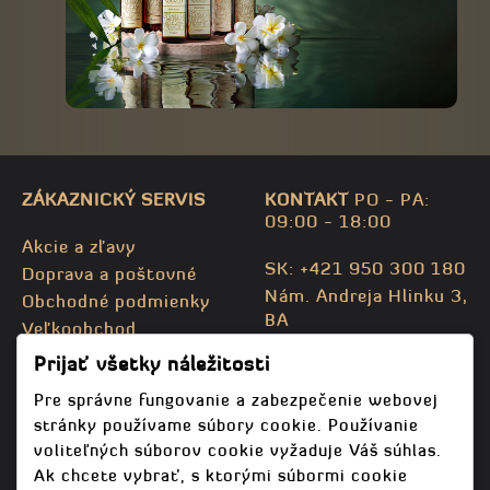
ZÁKAZNICKÝ SERVIS
KONTAKT
PO - PA:
09:00 - 18:00
Akcie a zľavy
SK: +421 950 300 180
Doprava a poštovné
Nám. Andreja Hlinku 3,
Obchodné podmienky
BA
Veľkoobchod
CZ: +420 732 469 871
Kontaktujte nás
Prijať všetky náležitosti
info@bodhispa.sk
,
Mapa stránky
info@bodhi.cz
Pre správne fungovanie a zabezpečenie webovej
stránky používame súbory cookie. Používanie
voliteľných súborov cookie vyžaduje Váš súhlas.
Ak chcete vybrať, s ktorými súbormi cookie