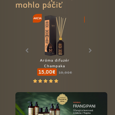
mohlo páčiť
Aróma difuzér
Tibetské v
Champaka
tyčinky White
15,00€
4,90€
19,90€