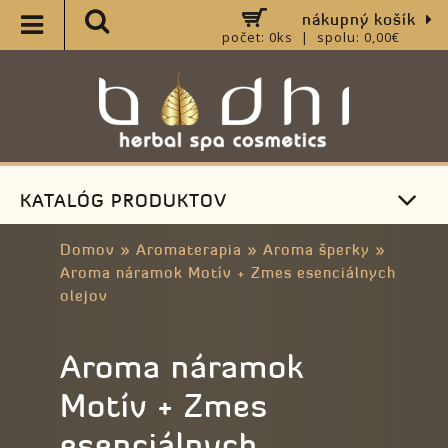
nákupný košík
počet: 0ks | spolu: 0,00€
KATALÓG PRODUKTOV
Domov
»
Aromaterapia
»
Aroma šperky
»
Aroma náramok Motív + Zmes esenciálnych
olejov
Aroma náramok
Motív + Zmes
esenciálnych