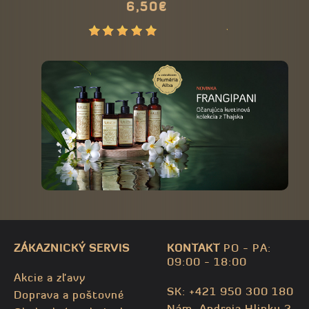
6,50€
3,90€
prírodné
6,
ZÁKAZNICKÝ SERVIS
KONTAKT
PO - PA:
09:00 - 18:00
Akcie a zľavy
SK: +421 950 300 180
Doprava a poštovné
Nám. Andreja Hlinku 3,