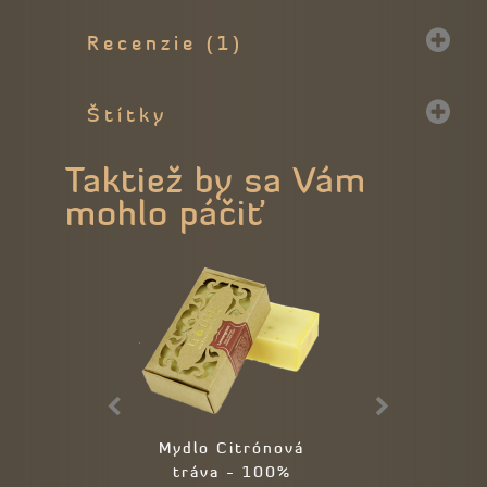
Recenzie (1)
Štítky
Taktiež by sa Vám
mohlo páčiť
Mydlo Citrónová
Mydlo Levand
tráva - 100%
99,98% prír