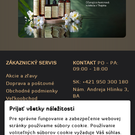
ZÁKAZNICKÝ SERVIS
KONTAKT
PO - PA:
09:00 - 18:00
Akcie a zľavy
SK: +421 950 300 180
Doprava a poštovné
Nám. Andreja Hlinku 3,
Obchodné podmienky
BA
Veľkoobchod
CZ: +420 732 469 871
Kontaktujte nás
Prijať všetky náležitosti
info@bodhispa.sk
,
Mapa stránky
info@bodhi.cz
Pre správne fungovanie a zabezpečenie webovej
stránky používame súbory cookie. Používanie
voliteľných súborov cookie vyžaduje Váš súhlas.