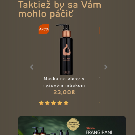
Taktiež by sa Vám
mohlo páčiť
Maska na vlasy s
Výživný olej n
ryžovým mliekom
- 100% prír
23,00€
13,50