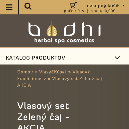
nákupný košík
počet: 0ks | spolu: 0,00€
KATALÓG PRODUKTOV
Domov
»
Vlasy&Kúpeľ
»
Vlasové
kondicionéry
»
Vlasový set Zelený čaj -
AKCIA
Vlasový set
Zelený čaj -
AKCIA