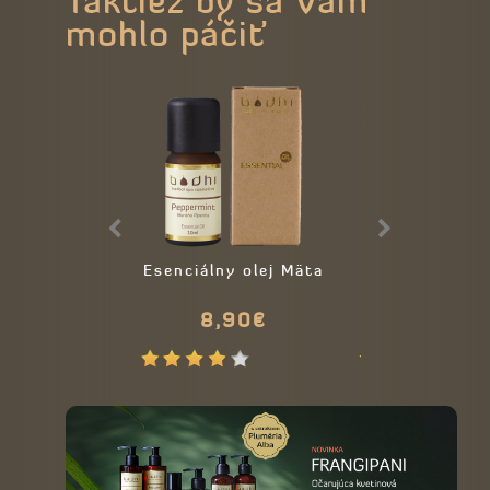
Taktiež by sa Vám
mohlo páčiť
Esenciálny olej Mäta
Prírodný
kondicionér Z
8,90€
9,00€
čaj
15