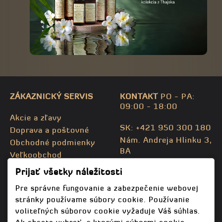
ZÁKAZNICKÝ SERVIS
KONTAKT
PO - PA:
09:00 - 18:00
Akcie a zľavy
SK: +421 950 300 180
Doprava a poštovné
Nám. Andreja Hlinku 3,
Obchodné podmienky
BA
Veľkoobchod
CZ: +420 732 469 871
Kontaktujte nás
Prijať všetky náležitosti
info@bodhispa.sk
,
Mapa stránky
info@bodhi.cz
Pre správne fungovanie a zabezpečenie webovej
stránky používame súbory cookie. Používanie
voliteľných súborov cookie vyžaduje Váš súhlas.