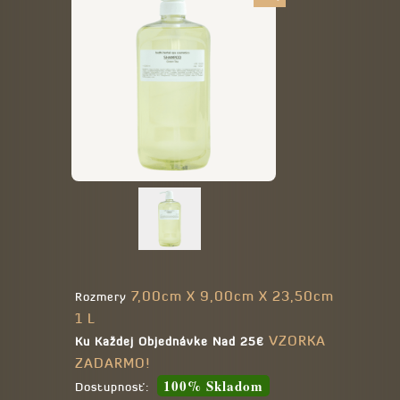
7,00cm X 9,00cm X 23,50cm
Rozmery
1 L
VZORKA
Ku Každej Objednávke Nad 25€
ZADARMO!
100% Skladom
Dostupnosť: