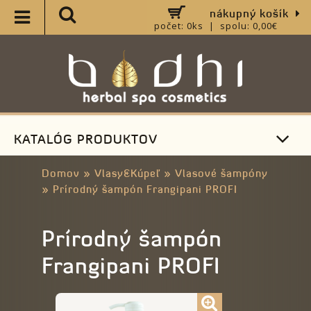
nákupný košík
počet: 0ks | spolu: 0,00€
KATALÓG PRODUKTOV
Domov
»
Vlasy&Kúpeľ
»
Vlasové šampóny
»
Prírodný šampón Frangipani PROFI
Prírodný šampón
Frangipani PROFI