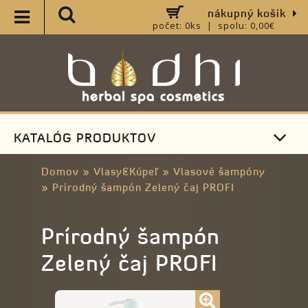
nákupný košík
počet: 0ks | spolu: 0,00€
KATALÓG PRODUKTOV
Domov
»
Vlasy&Kúpeľ
»
Vlasové šampóny
»
Prírodný šampón Zelený čaj PROFI
Prírodný šampón
Zelený čaj PROFI