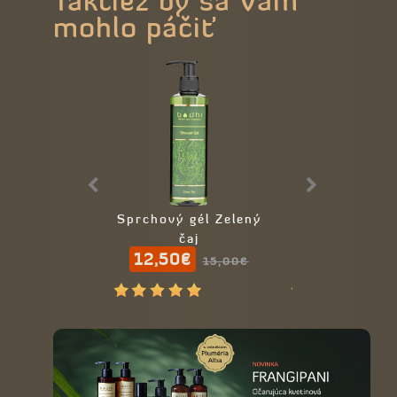
Taktiež by sa Vám
mohlo páčiť
Sprchový gél Zelený
Tekuté mydlo 
čaj
čaj
12,50€
9,90€
15,00€