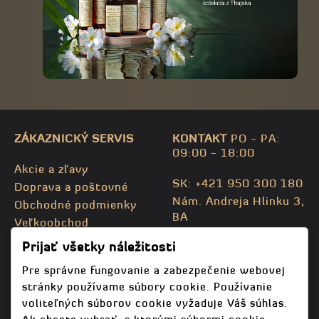
ZÁKAZNICKÝ SERVIS
KONTAKT
PO - PA:
09:00 - 18:00
Akcie a zľavy
SK: +421 950 300 180
Doprava a poštovné
Nám. Andreja Hlinku 3,
Obchodné podmienky
BA
Veľkoobchod
CZ: +420 732 469 871
Kontaktujte nás
Prijať všetky náležitosti
info@bodhispa.sk
,
Mapa stránky
info@bodhi.cz
Pre správne fungovanie a zabezpečenie webovej
stránky používame súbory cookie. Používanie
voliteľných súborov cookie vyžaduje Váš súhlas.