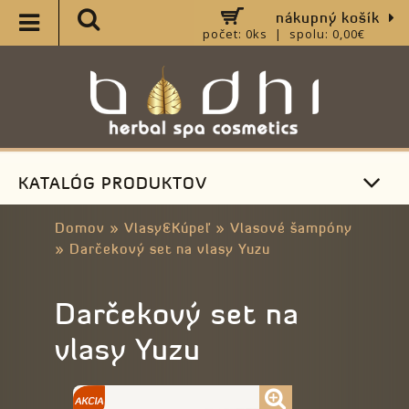
nákupný košík
počet: 0ks | spolu: 0,00€
KATALÓG PRODUKTOV
Domov
»
Vlasy&Kúpeľ
»
Vlasové šampóny
»
Darčekový set na vlasy Yuzu
Darčekový set na
vlasy Yuzu