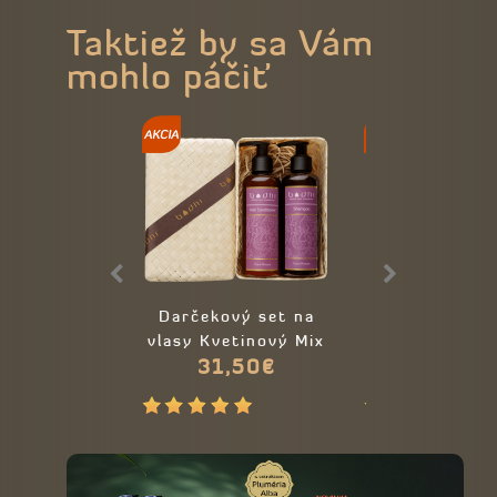
Taktiež by sa Vám
mohlo páčiť
Darčekový set na
Esenciálny 
vlasy Kvetinový Mix
Citrónová tr
31,50€
9,90€
100% Lemong