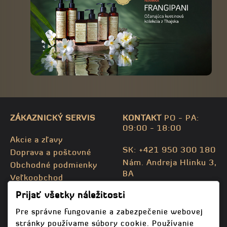
ZÁKAZNICKÝ SERVIS
KONTAKT
PO - PA:
09:00 - 18:00
Akcie a zľavy
SK: +421 950 300 180
Doprava a poštovné
Nám. Andreja Hlinku 3,
Obchodné podmienky
BA
Veľkoobchod
CZ: +420 732 469 871
Kontaktujte nás
Prijať všetky náležitosti
info@bodhispa.sk
,
Mapa stránky
info@bodhi.cz
Pre správne fungovanie a zabezpečenie webovej
stránky používame súbory cookie. Používanie