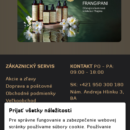
ZÁKAZNICKÝ SERVIS
KONTAKT
PO - PA:
09:00 - 18:00
Akcie a zľavy
SK: +421 950 300 180
Doprava a poštovné
Nám. Andreja Hlinku 3,
Obchodné podmienky
BA
Veľkoobchod
CZ: +420 732 469 871
Kontaktujte nás
Prijať všetky náležitosti
info@bodhispa.sk
,
Mapa stránky
info@bodhi.cz
Pre správne fungovanie a zabezpečenie webovej
stránky používame súbory cookie. Používanie