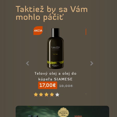
Taktiež by sa Vám
mohlo páčiť
Telový olej a olej do
Telové mli
kúpeľa SIAMESE
SIAMESE THE
17,00€
15,00€
THERAPY - 100%
19,00€
17
prírodný