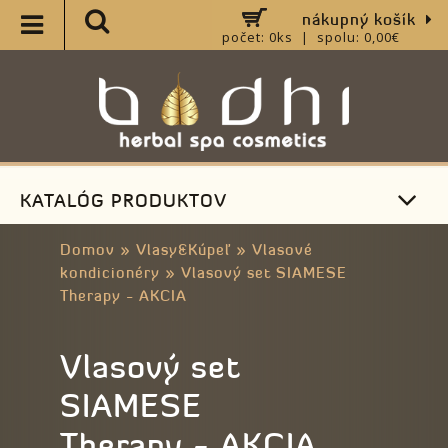
nákupný košík
počet: 0ks | spolu: 0,00€
KATALÓG PRODUKTOV
Domov
»
Vlasy&Kúpeľ
»
Vlasové
kondicionéry
»
Vlasový set SIAMESE
Therapy - AKCIA
Vlasový set
SIAMESE
Therapy - AKCIA