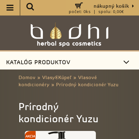
nákupný košík
počet: 0ks | spolu: 0,00€
KATALÓG PRODUKTOV
Domov
»
Vlasy&Kúpeľ
»
Vlasové
kondicionéry
»
Prírodný kondicionér Yuzu
Prírodný
kondicionér Yuzu