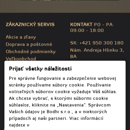
ZÁKAZNICKÝ SERVIS
KONTAKT
PO - PA:
09:00 - 18:00
Akcie a zľavy
SK: +421 950 300 180
Doprava a poštovné
Nám. Andreja Hlinku 3,
Obchodné podmienky
BA
Veľkoobchod
CZ: +420 732 469 871
Kontaktujte nás
Prijať všetky náležitosti
info@bodhispa.sk
,
Mapa stránky
info@bodhi.cz
Pre správne fungovanie a zabezpečenie webovej
stránky používame súbory cookie. Používanie
voliteľných súborov cookie vyžaduje Váš súhlas.
Ak chcete vybrať, s ktorými súbormi cookie
súhlasíte, kliknite na „Nastavenia“. Správcom
Vašich údajov je Bodhi s.r.o., a v niektorých
prípadoch aj naši partneri. Viac informácií
najdete v