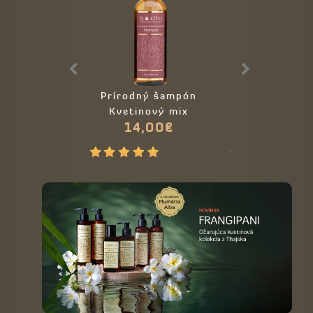
Prírodný šampón
Maska na vla
Kvetinový mix
ryžovým mli
14,00€
23,00