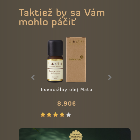
Taktiež by sa Vám
mohlo páčiť
Esenciálny olej Mäta
Prírodný
kondicionér Z
8,90€
9,00€
čaj
15