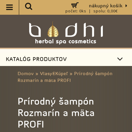
nákupný košík
počet: 0ks | spolu: 0,00€
KATALÓG PRODUKTOV
Domov
»
Vlasy&Kúpeľ
»
Prírodný šampón
Rozmarín a mäta PROFI
Prírodný šampón
Rozmarín a mäta
PROFI