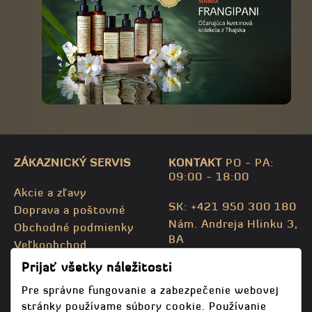
ZÁKAZNICKÝ SERVIS
KONTAKT
PO - PA:
09:00 - 18:00
Akcie a zľavy
SK: +421 950 300 180
Doprava a poštovné
Nám. Andreja Hlinku 3,
Obchodné podmienky
BA
Veľkoobchod
CZ: +420 732 469 871
Kontaktujte nás
Prijať všetky náležitosti
info@bodhispa.sk
,
Mapa stránky
info@bodhi.cz
Pre správne fungovanie a zabezpečenie webovej
stránky používame súbory cookie. Používanie