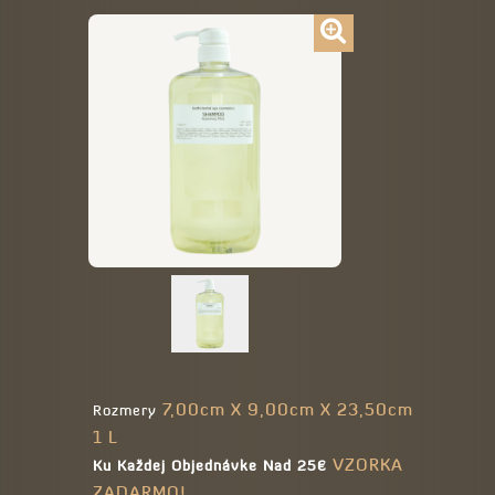
7,00cm X 9,00cm X 23,50cm
Rozmery
1 L
VZORKA
Ku Každej Objednávke Nad 25€
ZADARMO!