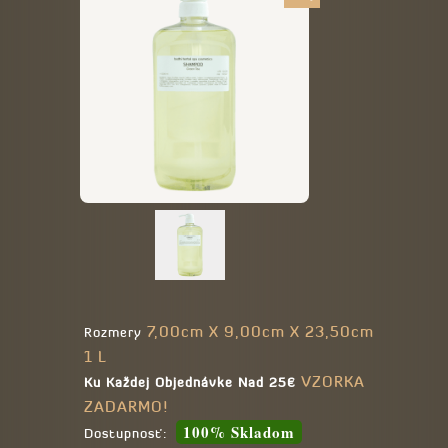
7,00cm X 9,00cm X 23,50cm
Rozmery
1 L
VZORKA
Ku Každej Objednávke Nad 25€
ZADARMO!
100% Skladom
Dostupnosť: