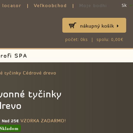
Sk
 locator
Veľkoobchod
Moje bodhi
nákupný košík
počet: 0ks | spolu: 0,00€
rofi SPA
né tyčinky Cédrové drevo
vonné tyčinky
drevo
VZORKA ZADARMO!
e Nad 25€
Skladom