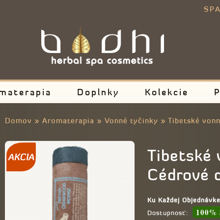
E
SPA
materapia
Doplnky
Kolekcie
P
Domov
»
Aromaterapia
»
Vonné tyčinky
»
Tibetské von
Tibetské 
Cédrové 
Ku Každej Objednávk
100% 
Dostupnosť: