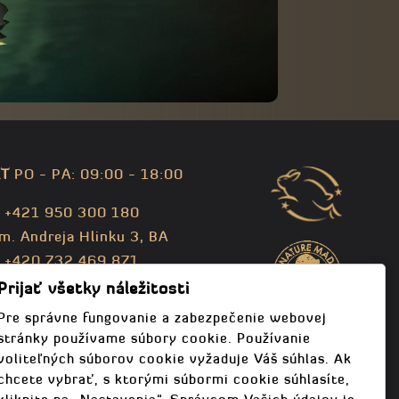
T
PO - PA: 09:00 - 18:00
: +421 950 300 180
m. Andreja Hlinku 3, BA
: +420 732 469 871
fo@bodhispa.sk
,
info@bodhi.cz
Prijať všetky náležitosti
Pre správne fungovanie a zabezpečenie webovej
stránky používame súbory cookie. Používanie
voliteľných súborov cookie vyžaduje Váš súhlas. Ak
chcete vybrať, s ktorými súbormi cookie súhlasíte,