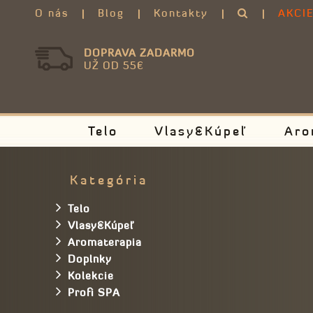
O nás
Blog
Kontakty
AKCI
DOPRAVA ZADARMO
UŽ OD 55€
Telo
Vlasy&Kúpeľ
Aro
Kategória
Telo
Vlasy&Kúpeľ
Aromaterapia
Doplnky
Kolekcie
Profi SPA