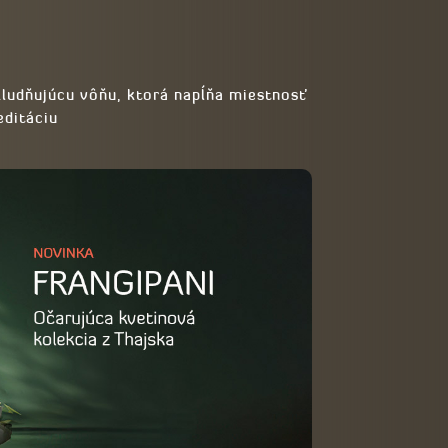
kludňujúcu vôňu, ktorá napĺňa miestnosť
editáciu