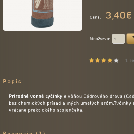
3,40€
Cena:
Množstvo:
1 r
Popis
Prírodné vonné tyčinky
s vôňou Cédrového dreva (Ced
bez chemických prísad a iných umelých aróm.Tyčinky sú
vrátane praktického stojančeka.
Recenzie (1)