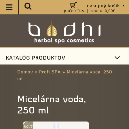
nákupný košík
počet: 0ks | spolu: 0,00€
KATALÓG PRODUKTOV
Domov
»
Profi SPA
»
Micelárna voda, 250
ml
Micelárna voda,
250 ml