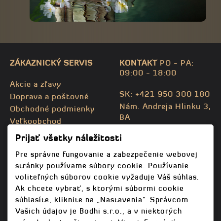
ZÁKAZNICKÝ SERVIS
KONTAKT
PO - PA:
09:00 - 18:00
Akcie a zľavy
SK: +421 950 300 180
Doprava a poštovné
Nám. Andreja Hlinku 3,
Obchodné podmienky
BA
Veľkoobchod
CZ: +420 732 469 871
Kontaktujte nás
Prijať všetky náležitosti
info@bodhispa.sk
,
Mapa stránky
info@bodhi.cz
Pre správne fungovanie a zabezpečenie webovej
stránky používame súbory cookie. Používanie
voliteľných súborov cookie vyžaduje Váš súhlas.
Ak chcete vybrať, s ktorými súbormi cookie
súhlasíte, kliknite na „Nastavenia“. Správcom
Vašich údajov je Bodhi s.r.o., a v niektorých