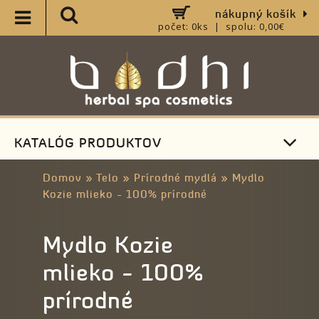
nákupný košík
počet: 0ks | spolu: 0,00€
KATALÓG PRODUKTOV
Domov
»
Telo
»
Prírodné mydlá
»
Mydlo
Kozie mlieko - 100% prírodné
Mydlo Kozie
mlieko - 100%
prírodné