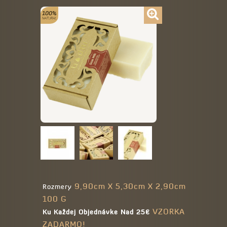
9,90cm X 5,30cm X 2,90cm
Rozmery
100 G
VZORKA
Ku Každej Objednávke Nad 25€
ZADARMO!