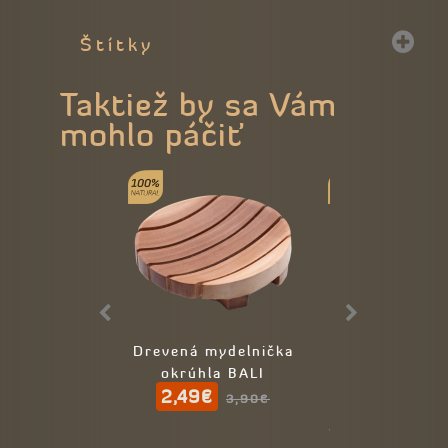
Štítky
Taktiež by sa Vám
mohlo páčiť
Drevená mydelnička
Drevená myde
okrúhla BALI
kokosový m
2,49€
3,90€
3,90€
4,