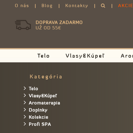
O nás
Blog
Kontakty
AKCI
DOPRAVA ZADARMO
UŽ OD 55€
Telo
Vlasy&Kúpeľ
Aro
Kategória
Telo
Vlasy&Kúpeľ
Aromaterapia
Doplnky
Kolekcie
Profi SPA