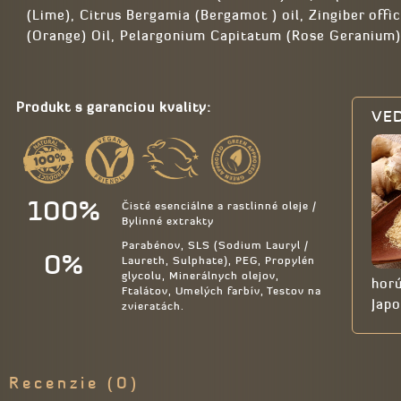
(Lime), Citrus Bergamia (Bergamot ) oil, Zingiber offic
(Orange) Oil, Pelargonium Capitatum (Rose Geranium) 
Produkt s garanciou kvality:
VED
100%
Čisté esenciálne a rastlinné oleje /
Bylinné extrakty
Parabénov, SLS (Sodium Lauryl /
0%
Laureth, Sulphate), PEG, Propylén
glycolu, Minerálnych olejov,
horú
Ftalátov, Umelých farbív, Testov na
Japo
zvieratách.
Recenzie (0)