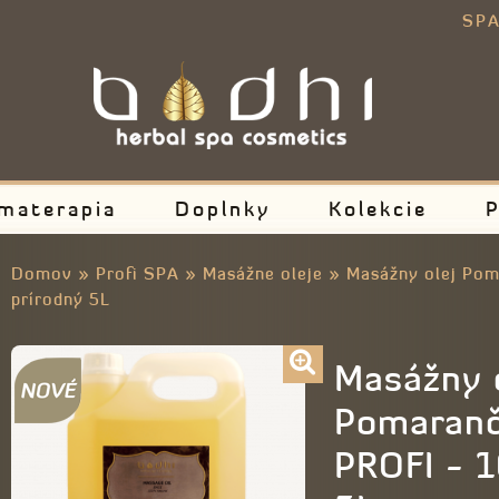
E
SPA
materapia
Doplnky
Kolekcie
P
Domov
»
Profi SPA
»
Masážne oleje
»
Masážny olej Pom
prírodný 5L
Masážny 
Pomaranč
PROFI - 