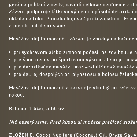
geránia pohladí zmysly, navodí celkové uvoľnenie a d
Zázvor podporuje látkovú výmenu a pôsobí detoxikačne
ukladania tuku. Pomáha bojovať proti zápalom. Esenc
a pôsobí antidepresívne.
Masážny olej Pomaranč - zázvor je vhodný na kažodenn
pri sychravom alebo zimnom počasí, na zdvihnutie ná
pre športovcov po športovom výkone alebo pri úna
pre detoxikačné masáže, proti-celulitídové masáže 
pre deti aj dospelých pri plynatosti a bolesti žalúd
Masážny olej Pomaranč a zázvor je vhodný pre všetky t
rokov.
Balenie: 1 liter, 5 litrov
Nič neskrývame. Pred kúpou si môžete prečítať zložen
ZLOŽENIE: Cocos Nucifera (Coconut) Oil, Oryza Sativa 