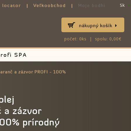
Sk
 locator
Veľkoobchod
Moje bodhi
nákupný košík
počet: 0ks | spolu: 0,00€
rofi SPA
aranč a zázvor PROFI - 100%
olej
 a zázvor
100% prírodný