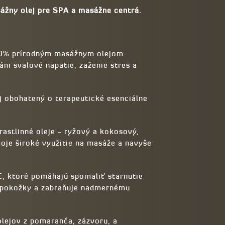
ážny olej pre SPA a masážne centrá.
100% prírodným masážnym olejom.
áni svalové napätie, zaženie stres a
j obohatený o terapeutické esenciálne
astlinné oleje - ryžový a kokosový,
oje široké využitie na masáže a navyše
E, ktoré pomáhajú spomaliť starnutie
u pokožky a zabraňuje nadmernému
olejov z pomaranča, zázvoru, a