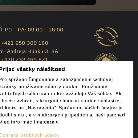
T
PO - PA: 09:00 - 18:00
: +421 950 300 180
m. Andreja Hlinku 3, BA
: +420 732 469 871
fo@bodhispa.sk
,
info@bodhi.cz
Prijať všetky náležitosti
Pre správne fungovanie a zabezpečenie webovej
stránky používame súbory cookie. Používanie
voliteľných súborov cookie vyžaduje Váš súhlas. Ak
chcete vybrať, s ktorými súbormi cookie súhlasíte,
kliknite na „Nastavenia“. Správcom Vašich údajov je
Bodhi s.r.o., a v niektorých prípadoch aj naši partneri.
Viac informácií najdete v
Ochrana osobných údajov