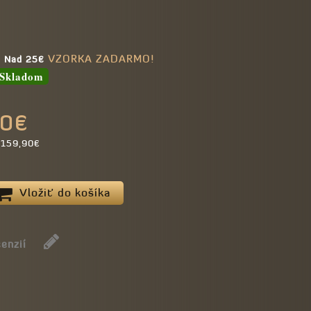
VZORKA ZADARMO!
e Nad 25€
Skladom
00€
a 159,90€
Vložiť do košíka
enzií