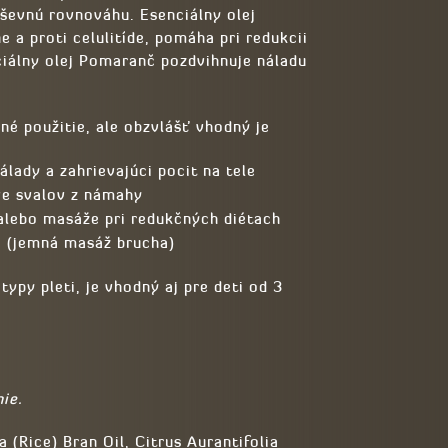
uševnú rovnováhu. Esenciálny olej
 a proti celulitíde, pomáha pri redukcii
iálny olej Pomaranč pozdvihnuje náladu
é použitie, ale obzvlášť vhodný je
lady a zahrievajúci pocit na tele
ve svalov z námahy
alebo masáže pri redukčných diétach
ka (jemná masáž brucha)
ypy pleti, je vhodný aj pre deti od 3
ie.
(Rice) Bran Oil, Citrus Aurantifolia