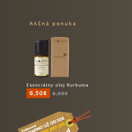
Akčná ponuka
Esenciálny olej Kurkuma
6,50€
8,90€