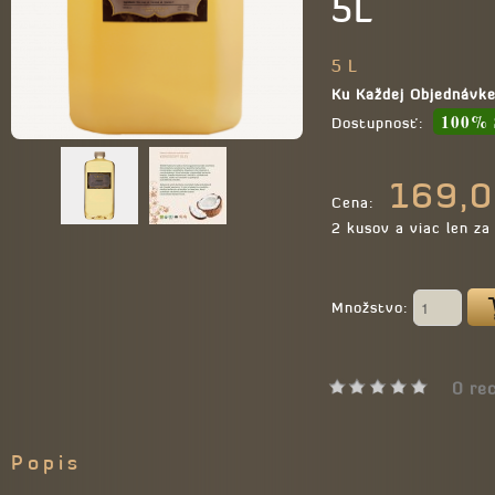
5L
5 L
Ku Každej Objednávk
100% 
Dostupnosť:
169,
Cena:
2 kusov a viac len z
Množstvo:
0 rec
Popis