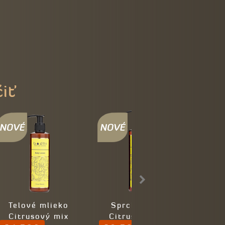
čiť
Telové mlieko
Sprchový gél
Masá
Citrusový mix
Citrusový mix
kokos