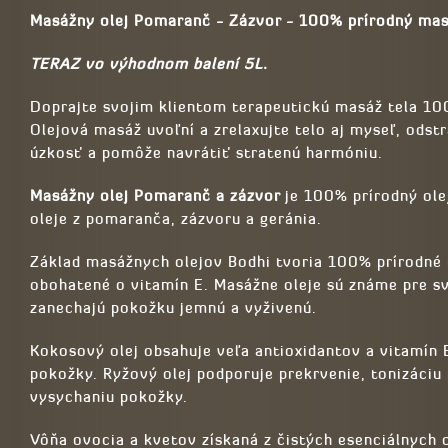
Masážny olej Pomaranč - Zázvor - 100% prírodný mas
TERAZ vo výhodnom balení 5L.
Doprajte svojim klientom terapeutickú masáž tela 
Olejová masáž uvoľní a zrelaxujte telo aj myseľ, odstr
úzkosť a pomôže navrátiť stratenú harmóniu.
Masážny olej Pomaranč a zázvor
je 100% prírodný ole
oleje z pomaranča, zázvoru a geránia.
Základ masážnych olejov Bodhi tvoria 100% prírodné r
obohatené o vitamín E. Masážne oleje sú známe pre sv
zanechajú pokožku jemnú a vyživenú.
Kokosový olej obsahuje veľa antioxidantov a vitamín 
pokožky. Ryžový olej podporuje prekrvenie, tonizáci
vysychaniu pokožky.
Vôňa ovocia a kvetov získaná z čistých esenciálnych 