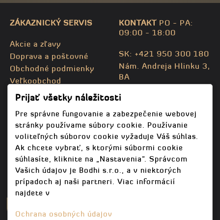
ZÁKAZNICKÝ SERVIS
KONTAKT
PO - PA:
09:00 - 18:00
Akcie a zľavy
SK: +421 950 300 180
Doprava a poštovné
Nám. Andreja Hlinku 3,
Obchodné podmienky
BA
Veľkoobchod
CZ: +420 732 469 871
Kontaktujte nás
Prijať všetky náležitosti
info@bodhispa.sk
,
Mapa stránky
info@bodhi.cz
Pre správne fungovanie a zabezpečenie webovej
stránky používame súbory cookie. Používanie
voliteľných súborov cookie vyžaduje Váš súhlas.
Ak chcete vybrať, s ktorými súbormi cookie
súhlasíte, kliknite na „Nastavenia“. Správcom
Vašich údajov je Bodhi s.r.o., a v niektorých
prípadoch aj naši partneri. Viac informácií
najdete v
Ochrana osobných údajov