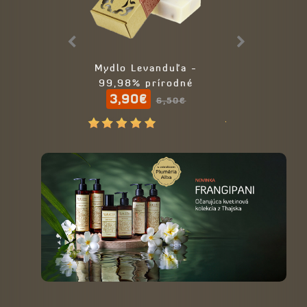
Mydlo Levanduľa -
Mydlo Levand
99,98% prírodné
mäta - 99,
3,90€
6,50€
prírodné
6,50€