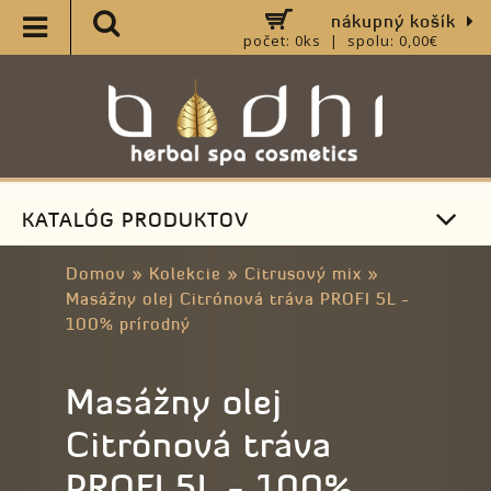
nákupný košík
počet: 0ks | spolu: 0,00€
KATALÓG PRODUKTOV
Domov
»
Kolekcie
»
Citrusový mix
»
Masážny olej Citrónová tráva PROFI 5L -
100% prírodný
Masážny olej
Citrónová tráva
PROFI 5L - 100%