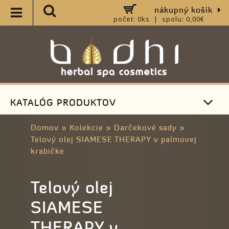
nákupný košík
počet: 0ks | spolu: 0,00€
KATALÓG PRODUKTOV
Domov
»
Kolekcie
»
Darčekové sady
»
Telový olej SIAMESE THERAPY v palmovej
krabičke
Telový olej
SIAMESE
THERAPY v