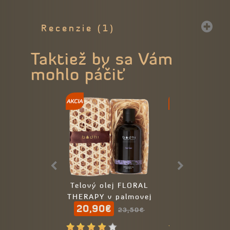
Recenzie (1)
Taktiež by sa Vám
mohlo páčiť
Telový olej FLORAL
Telový olej 
THERAPY v palmovej
THERAPY v pa
20,90€
19,00€
krabičke
krabičke
23,50€
20