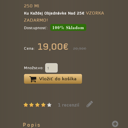
250 Ml
VZORKA
Ku Každej Objednávke Nad 25€
ZADARMO!
100% Skladom
Dostupnosť:
19,00€
Cena:
20,50€
Množstvo:
Vložiť do košíka
1 recenzií
Popis