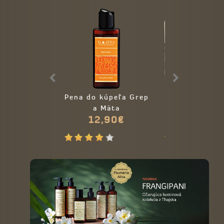
Pena do kúpeľa Grep
Darčekový 
a Mäta
SPICE THER
12,90€
35,00