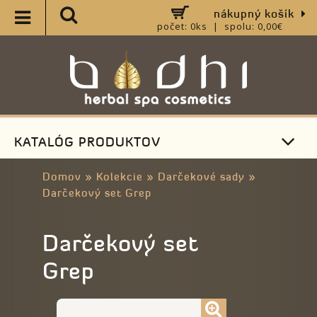
nákupný košík
počet: 0ks | spolu: 0,00€
KATALÓG PRODUKTOV
Domov
»
Kolekcie
»
Darčekové sady
»
Darčekový set Grep
Darčekový set
Grep