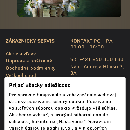
ZÁKAZNICKÝ SERVIS
KONTAKT
PO - PA:
09:00 - 18:00
Akcie a zľavy
SK: +421 950 300 180
Doprava a poštovné
Nám. Andreja Hlinku 3,
Obchodné podmienky
BA
Veľkoobchod
CZ: +420 732 469 871
Kontaktujte nás
Prijať všetky náležitosti
info@bodhispa.sk
,
Mapa stránky
info@bodhi.cz
Pre správne fungovanie a zabezpečenie webovej
stránky používame súbory cookie. Používanie
voliteľných súborov cookie vyžaduje Váš súhlas.
Ak chcete vybrať, s ktorými súbormi cookie
súhlasíte, kliknite na „Nastavenia“. Správcom
Vašich údajov je Bodhi s.r.o., a v niektorých