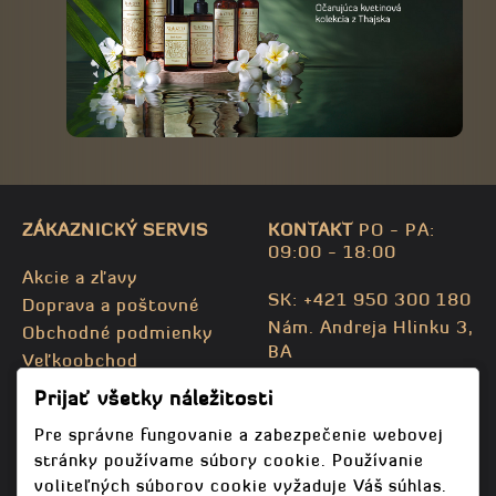
ZÁKAZNICKÝ SERVIS
KONTAKT
PO - PA:
09:00 - 18:00
Akcie a zľavy
SK: +421 950 300 180
Doprava a poštovné
Nám. Andreja Hlinku 3,
Obchodné podmienky
BA
Veľkoobchod
CZ: +420 732 469 871
Kontaktujte nás
Prijať všetky náležitosti
info@bodhispa.sk
,
Mapa stránky
info@bodhi.cz
Pre správne fungovanie a zabezpečenie webovej
stránky používame súbory cookie. Používanie
voliteľných súborov cookie vyžaduje Váš súhlas.