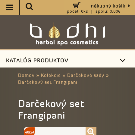
nákupný košík
počet: 0ks | spolu: 0,00€
KATALÓG PRODUKTOV
Domov
»
Kolekcie
»
Darčekové sady
»
Darčekový set Frangipani
Darčekový set
Frangipani