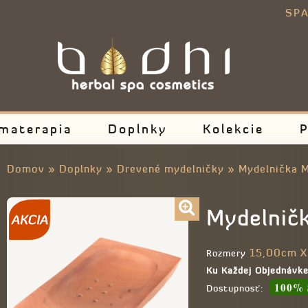
E
SPA
materapia
Doplnky
Kolekcie
P
Domov
»
Doplnky
»
Drevené mydelničky
»
Mydelnička 
Mydelnič
15,00cm X
Rozmery
Ku Každej Objednávk
100% 
Dostupnosť: