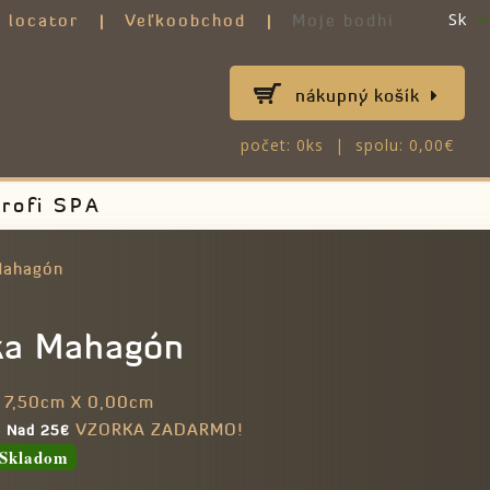
Sk
 locator
Veľkoobchod
Moje bodhi
nákupný košík
počet: 0ks | spolu: 0,00€
rofi SPA
Mahagón
ka Mahagón
 7,50cm X 0,00cm
VZORKA ZADARMO!
e Nad 25€
Skladom