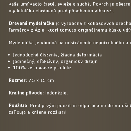
vaše umývadlo čisté, svieže a suché. Povrch je ošet
mydelnička chránená pred pôsobením vlhkosti.
Drevená mydelnička
je vyrobená z kokosových orechov
farmárov z Ázie, ktorí tomuto originálnemu kúsku vd
Mydelnička je vhodná na odstránenie nepotrebného a
Jednoduché čistenie, žiadna deformácia
Jedinečný, efektívny, organický dizajn
100% zero waste produkt
Rozmer:
7.5 x 15 cm
Krajina pôvodu:
Indonézia.
Použitie
: Pred prvým použitím odporúčame drevo ošetr
zafixuje a krásne rozžiari!