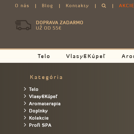
O nás
Blog
Kontakty
AKCI
DOPRAVA ZADARMO
UŽ OD 55€
Telo
Vlasy&Kúpeľ
Aro
Kategória
Telo
Vlasy&Kúpeľ
Aromaterapia
Doplnky
Kolekcie
Profi SPA