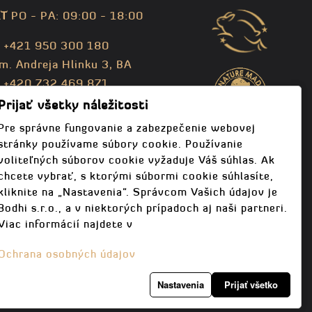
T
PO - PA: 09:00 - 18:00
: +421 950 300 180
m. Andreja Hlinku 3, BA
: +420 732 469 871
fo@bodhispa.sk
,
info@bodhi.cz
Prijať všetky náležitosti
Pre správne fungovanie a zabezpečenie webovej
stránky používame súbory cookie. Používanie
voliteľných súborov cookie vyžaduje Váš súhlas. Ak
chcete vybrať, s ktorými súbormi cookie súhlasíte,
kliknite na „Nastavenia“. Správcom Vašich údajov je
Bodhi s.r.o., a v niektorých prípadoch aj naši partneri.
Viac informácií najdete v
Ochrana osobných údajov
Nastavenia
Prijať všetko