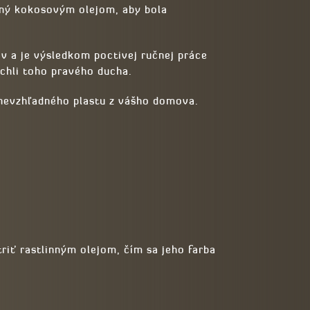
rený kokosovým olejom, aby bola
 a je výsledkom poctivej ručnej práce
ýchli toho pravého ducha.
 nevzhľadného plastu z vášho domova.
iť rastlinným olejom, čím sa jeho farba