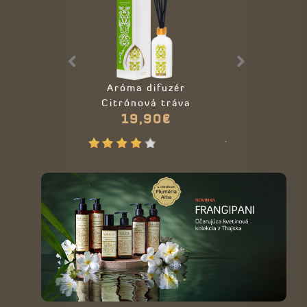
Aróma difuzér
Sójová sviečk
Citrónová tráva
- Citrónová 
19,90€
21,90