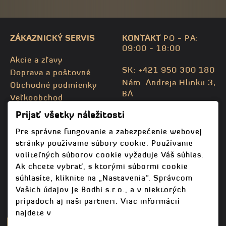
ZÁKAZNICKÝ SERVIS
KONTAKT
PO - PA:
09:00 - 18:00
Akcie a zľavy
SK: +421 950 300 180
Doprava a poštovné
Nám. Andreja Hlinku 3,
Obchodné podmienky
BA
Veľkoobchod
CZ: +420 732 469 871
Kontaktujte nás
Prijať všetky náležitosti
info@bodhispa.sk
,
Mapa stránky
info@bodhi.cz
Pre správne fungovanie a zabezpečenie webovej
stránky používame súbory cookie. Používanie
voliteľných súborov cookie vyžaduje Váš súhlas.
Ak chcete vybrať, s ktorými súbormi cookie
súhlasíte, kliknite na „Nastavenia“. Správcom
Vašich údajov je Bodhi s.r.o., a v niektorých
prípadoch aj naši partneri. Viac informácií
najdete v