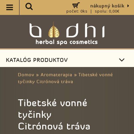
nákupný košík
počet: 0ks | spolu: 0,00€
KATALÓG PRODUKTOV
Domov
»
Aromaterapia
»
Tibetské vonné
tyčinky Citrónová tráva
Tibetské vonné
tyčinky
Citrónová tráva