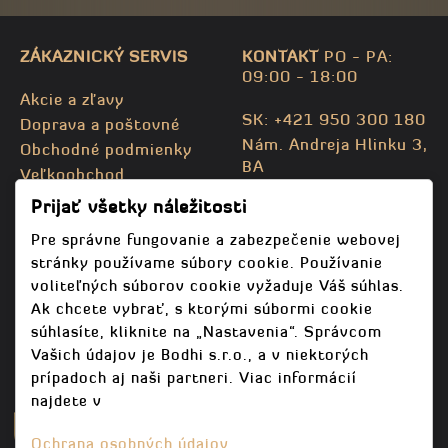
ZÁKAZNICKÝ SERVIS
KONTAKT
PO - PA:
09:00 - 18:00
Akcie a zľavy
SK: +421 950 300 180
Doprava a poštovné
Nám. Andreja Hlinku 3,
Obchodné podmienky
BA
Veľkoobchod
CZ: +420 732 469 871
Kontaktujte nás
Prijať všetky náležitosti
info@bodhispa.sk
,
Mapa stránky
info@bodhi.cz
Pre správne fungovanie a zabezpečenie webovej
stránky používame súbory cookie. Používanie
voliteľných súborov cookie vyžaduje Váš súhlas.
Ak chcete vybrať, s ktorými súbormi cookie
súhlasíte, kliknite na „Nastavenia“. Správcom
Vašich údajov je Bodhi s.r.o., a v niektorých
prípadoch aj naši partneri. Viac informácií
najdete v
Ochrana osobných údajov