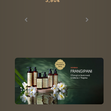
3,90€
Himalájske v
tyčinky Medit
3,90€