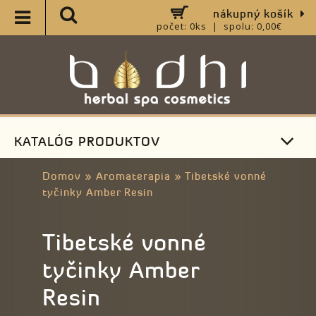
nákupný košík
počet: 0ks | spolu: 0,00€
KATALÓG PRODUKTOV
Domov
»
Aromaterapia
»
Tibetské vonné
tyčinky Amber Resin
Tibetské vonné
tyčinky Amber
Resin