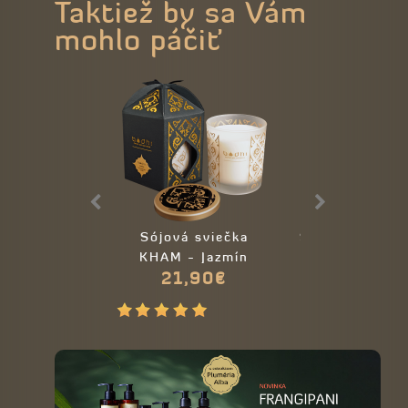
Taktiež by sa Vám
mohlo páčiť
Sójová sviečka
Sójová sviečka
KHAM - Jazmín
Žltý meló
21,90€
19,50€
21