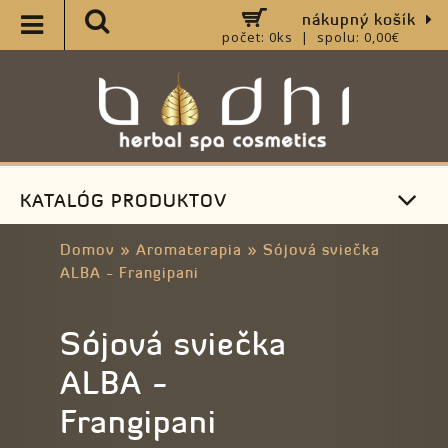
nákupný košík
počet: 0ks | spolu: 0,00€
KATALÓG PRODUKTOV
Domov
»
Aromaterapia
»
Sójová sviečka
ALBA - Frangipani
Sójová sviečka
ALBA -
Frangipani