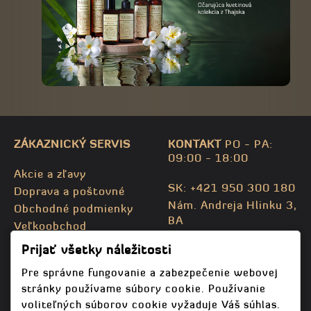
ZÁKAZNICKÝ SERVIS
KONTAKT
PO - PA:
09:00 - 18:00
Akcie a zľavy
SK: +421 950 300 180
Doprava a poštovné
Nám. Andreja Hlinku 3,
Obchodné podmienky
BA
Veľkoobchod
CZ: +420 732 469 871
Kontaktujte nás
Prijať všetky náležitosti
info@bodhispa.sk
,
Mapa stránky
info@bodhi.cz
Pre správne fungovanie a zabezpečenie webovej
stránky používame súbory cookie. Používanie
voliteľných súborov cookie vyžaduje Váš súhlas.