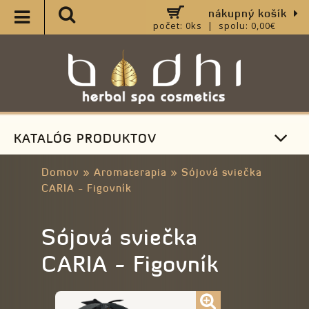
nákupný košík
počet: 0ks | spolu: 0,00€
KATALÓG PRODUKTOV
Domov
»
Aromaterapia
»
Sójová sviečka
CARIA - Figovník
Sójová sviečka
CARIA - Figovník