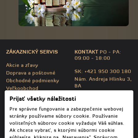
ZÁKAZNICKÝ SERVIS
KONTAKT
PO - PA:
09:00 - 18:00
Akcie a zľavy
SK: +421 950 300 180
Doprava a poštovné
Nám. Andreja Hlinku 3,
Obchodné podmienky
BA
Veľkoobchod
CZ: +420 732 469 871
Kontaktujte nás
Prijať všetky náležitosti
info@bodhispa.sk
,
Mapa stránky
info@bodhi.cz
Pre správne fungovanie a zabezpečenie webovej
stránky používame súbory cookie. Používanie
voliteľných súborov cookie vyžaduje Váš súhlas.
Ak chcete vybrať, s ktorými súbormi cookie
súhlasíte, kliknite na „Nastavenia“. Správcom