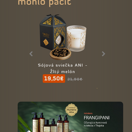
mohlo páčiť
Sójová sviečka ANI -
Sójová sviečk
Žltý melón
- Citrónová 
19,50€
21,90
21,90€