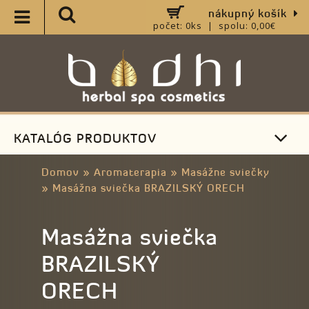
nákupný košík
počet: 0ks | spolu: 0,00€
KATALÓG PRODUKTOV
Domov
»
Aromaterapia
»
Masážne sviečky
»
Masážna sviečka BRAZILSKÝ ORECH
Masážna sviečka
BRAZILSKÝ
ORECH