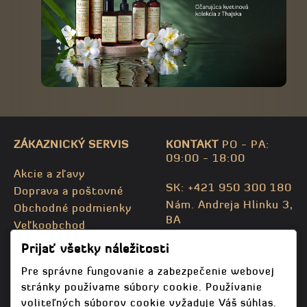
ZÁKAZNICKÝ SERVIS
KONTAKT
PO - PA:
09:00 - 18:00
Akcie a zľavy
SK: +421 950 300 180
Doprava a poštovné
Nám. Andreja Hlinku 3,
Obchodné podmienky
BA
Veľkoobchod
CZ: +420 732 469 871
Kontaktujte nás
Prijať všetky náležitosti
info@bodhispa.sk
,
Mapa stránky
info@bodhi.cz
Pre správne fungovanie a zabezpečenie webovej
stránky používame súbory cookie. Používanie
voliteľných súborov cookie vyžaduje Váš súhlas.