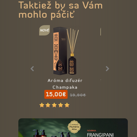
Taktiež by sa Vám
mohlo páčiť
Aróma difuzér
Sójová sviečka
Champaka
Žltý meló
15,00€
19,50€
19,90€
21