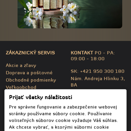
ZÁKAZNICKÝ SERVIS
KONTAKT
PO - PA:
09:00 - 18:00
Akcie a zľavy
SK: +421 950 300 180
Doprava a poštovné
Nám. Andreja Hlinku 3,
Obchodné podmienky
BA
Veľkoobchod
CZ: +420 732 469 871
Kontaktujte nás
Prijať všetky náležitosti
info@bodhispa.sk
,
Mapa stránky
info@bodhi.cz
Pre správne fungovanie a zabezpečenie webovej
stránky používame súbory cookie. Používanie
voliteľných súborov cookie vyžaduje Váš súhlas.
Ak chcete vybrať, s ktorými súbormi cookie