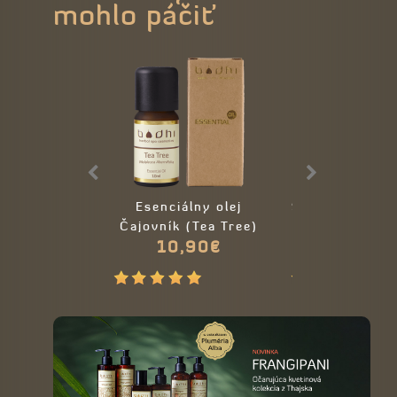
mohlo páčiť
Esenciálny olej
Sójová sviečka
Čajovník (Tea Tree)
Brazil NU
10,90€
21,90