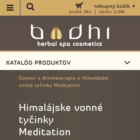
nákupný košík
počet: 0ks | spolu: 0,00€
KATALÓG PRODUKTOV
Domov
»
Aromaterapia
»
Himalájske
vonné tyčinky Meditation
Himalájske vonné
tyčinky
Meditation