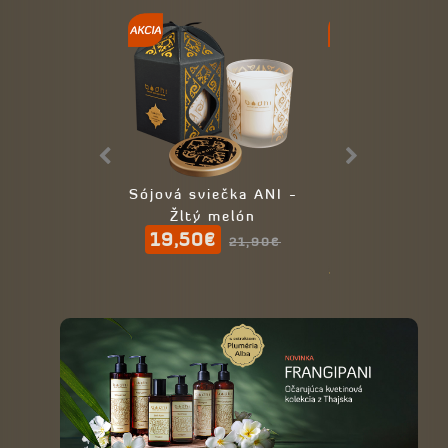
Sójová sviečka ANI -
Elektrický di
Žltý melón
BAMBUS & 
19,50€
59,00
Kužel
21,90€