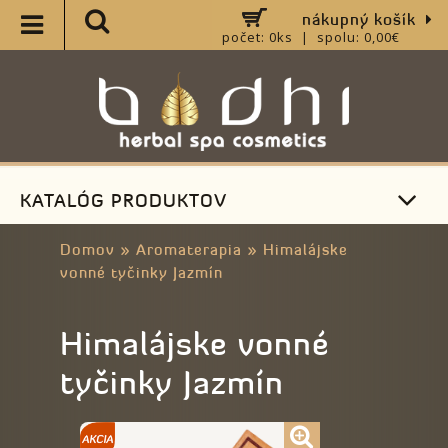
nákupný košík
počet: 0ks | spolu: 0,00€
KATALÓG PRODUKTOV
Domov
»
Aromaterapia
»
Himalájske
vonné tyčinky Jazmín
Himalájske vonné
tyčinky Jazmín