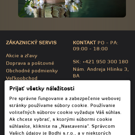
ZÁKAZNICKÝ SERVIS
KONTAKT
PO - PA:
09:00 - 18:00
Akcie a zľavy
SK: +421 950 300 180
Doprava a poštovné
Nám. Andreja Hlinku 3,
Obchodné podmienky
BA
Veľkoobchod
CZ: +420 732 469 871
Kontaktujte nás
Prijať všetky náležitosti
info@bodhispa.sk
,
Mapa stránky
info@bodhi.cz
Pre správne fungovanie a zabezpečenie webovej
stránky používame súbory cookie. Používanie
voliteľných súborov cookie vyžaduje Váš súhlas.
Ak chcete vybrať, s ktorými súbormi cookie
súhlasíte, kliknite na „Nastavenia“. Správcom
Vašich údajov je Bodhi s.r.o., a v niektorých