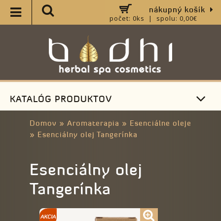
nákupný košík
počet: 0ks | spolu: 0,00€
KATALÓG PRODUKTOV
Domov
»
Aromaterapia
»
Esenciálne oleje
»
Esenciálny olej Tangerínka
Esenciálny olej
Tangerínka