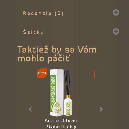
Recenzie (1)
Štítky
Taktiež by sa Vám
mohlo páčiť
Aróma difuzér
Esenciálny 
Figovník divý
Čajovník (Tea