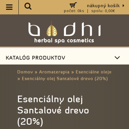
nákupný košík
počet: 0ks | spolu: 0,00€
KATALÓG PRODUKTOV
Domov
»
Aromaterapia
»
Esenciálne oleje
»
Esenciálny olej Santalové drevo (20%)
Esenciálny olej
Santalové drevo
(20%)