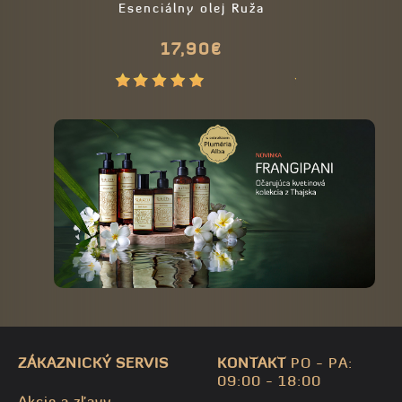
Esenciálny olej Ruža
Mydlo Santa
Drevo - 99
17,90€
5,70€
prírodné
6,
ZÁKAZNICKÝ SERVIS
KONTAKT
PO - PA:
09:00 - 18:00
Akcie a zľavy