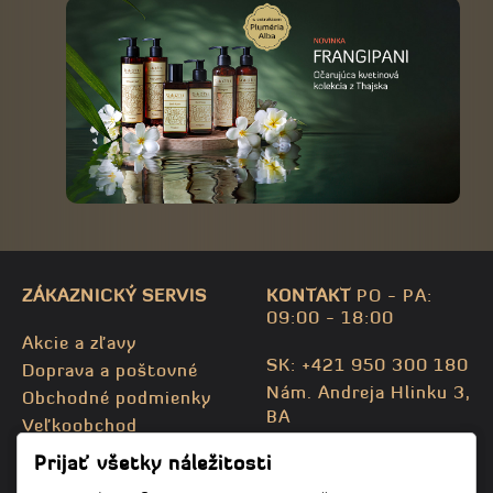
ZÁKAZNICKÝ SERVIS
KONTAKT
PO - PA:
09:00 - 18:00
Akcie a zľavy
SK: +421 950 300 180
Doprava a poštovné
Nám. Andreja Hlinku 3,
Obchodné podmienky
BA
Veľkoobchod
CZ: +420 732 469 871
Kontaktujte nás
Prijať všetky náležitosti
info@bodhispa.sk
,
Mapa stránky