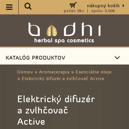
nákupný košík
počet: 0ks | spolu: 0,00€
KATALÓG PRODUKTOV
Domov
»
Aromaterapia
»
Esenciálne oleje
»
Elektrický difuzér a zvlhčovač Active
Elektrický difuzér
a zvlhčovač
Active