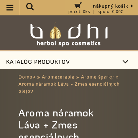
nákupný košík
počet: 0ks | spolu: 0,00€
KATALÓG PRODUKTOV
Domov
»
Aromaterapia
»
Aroma šperky
»
Aroma náramok Láva + Zmes esenciálnych
olejov
Aroma náramok
Láva + Zmes
esenciálnych