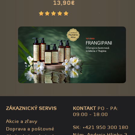
13,90€
59,00
Kužel
ZÁKAZNICKÝ SERVIS
KONTAKT
PO - PA:
09:00 - 18:00
Akcie a zľavy
SK: +421 950 300 180
Doprava a poštovné
Nám. Andreja Hlinku 3,