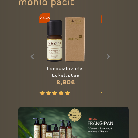
mohlo páčiť
Esenciálny olej
Esenciálny ole
Eukalyptus
ylang
8,90€
14,90