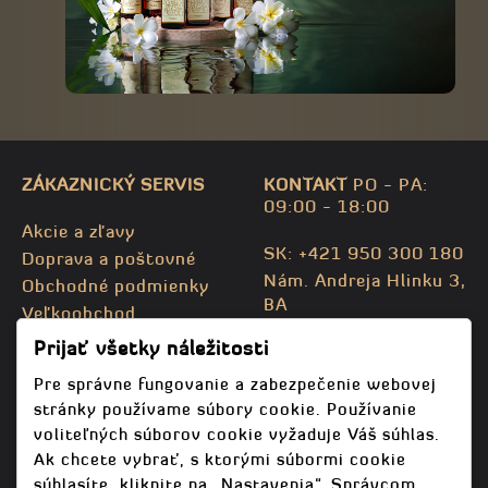
ZÁKAZNICKÝ SERVIS
KONTAKT
PO - PA:
09:00 - 18:00
Akcie a zľavy
SK: +421 950 300 180
Doprava a poštovné
Nám. Andreja Hlinku 3,
Obchodné podmienky
BA
Veľkoobchod
CZ: +420 732 469 871
Kontaktujte nás
Prijať všetky náležitosti
info@bodhispa.sk
,
Mapa stránky
info@bodhi.cz
Pre správne fungovanie a zabezpečenie webovej
stránky používame súbory cookie. Používanie
voliteľných súborov cookie vyžaduje Váš súhlas.
Ak chcete vybrať, s ktorými súbormi cookie
súhlasíte, kliknite na „Nastavenia“. Správcom