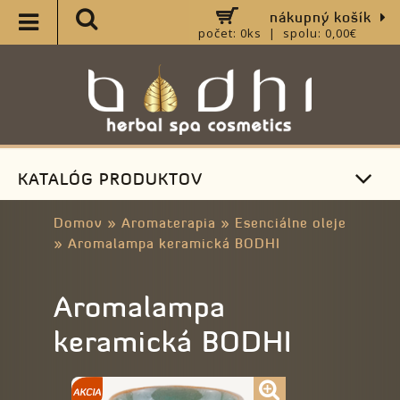
nákupný košík
počet: 0ks | spolu: 0,00€
KATALÓG PRODUKTOV
Domov
»
Aromaterapia
»
Esenciálne oleje
»
Aromalampa keramická BODHI
Aromalampa
keramická BODHI